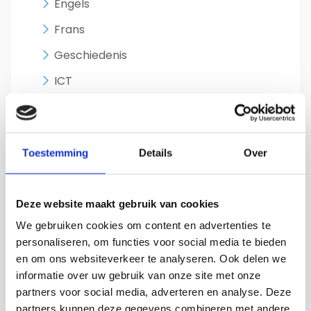
Engels
Frans
Geschiedenis
ICT
Lichamelijke opvoeding
Management
Toestemming
Details
Over
Natuurkunde
Nederlands
Deze website maakt gebruik van cookies
Omgangskunde
We gebruiken cookies om content en advertenties te
Ondersteunend
personaliseren, om functies voor social media te bieden
en om ons websiteverkeer te analyseren. Ook delen we
Rekenen
informatie over uw gebruik van onze site met onze
Scheikunde
partners voor social media, adverteren en analyse. Deze
partners kunnen deze gegevens combineren met andere