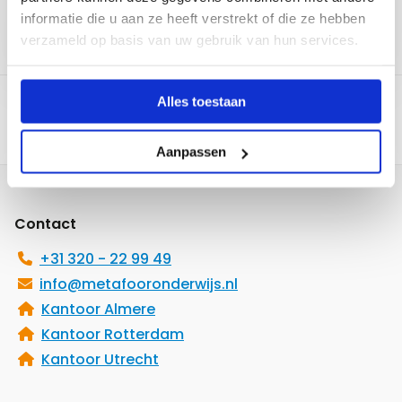
toon meer
informatie die u aan ze heeft verstrekt of die ze hebben
verzameld op basis van uw gebruik van hun services.
Alles toestaan
Aanpassen
Site
footer
Contact
+31 320 - 22 99 49
info@metafooronderwijs.nl
Kantoor Almere
Kantoor Rotterdam
Kantoor Utrecht