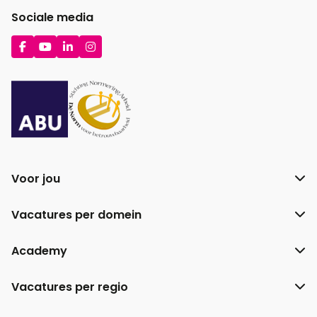
Sociale media
Ga
Ga
Ga
Ga
naar
naar
naar
naar
Facebook
YouTube
LinkedIn
Instagram
Voor jou
Vacatures per domein
Academy
Vacatures per regio