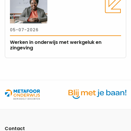
meer
over
Werken
in
05-07-2026
onderwijs
met
Werken in onderwijs met werkgeluk en
werkgeluk
zingeving
en
zingeving
Site
footer
Contact