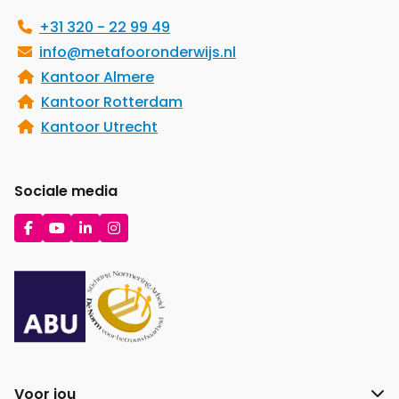
+31 320 - 22 99 49
info@metafooronderwijs.nl
Kantoor Almere
Kantoor Rotterdam
Kantoor Utrecht
Sociale media
Ga
Ga
Ga
Ga
naar
naar
naar
naar
Facebook
YouTube
LinkedIn
Instagram
Voor jou