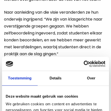
Naar aanleiding van die visie veranderden ze hun
onderwijs ingrijpend. “We zijn van klasgerichte naar
overstijgende groepen gegaan. We hebben
zelfbeoordeling ingevoerd, zodat studenten elkaar
konden beoordelen, en we hebben meer gewerkt
met leerafdelingen, waarbij studenten direct in de
praktijk aan de slag gingen.”
Het effect was duidelijk merkbaar. “Je zag dat
studenten meer eigen verantwoordelijkheid nemen.
Toestemming
Details
Over
Ze waren blij met hun opleiding en er ontond een
bepaalde vibe,” vertelt Okko enthousiast.
Deze website maakt gebruik van cookies
Er is vaak meer ruimte dan je
We gebruiken cookies om content en advertenties te
denkt
personaliseren, om functies voor social media te bieden