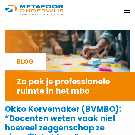
Metafoor
Onderwijs
Me
BLOG
Zo pak je professionele
ruimte in het mbo
SIETSKE ISTVAN
23-10-2025
Okko Korvemaker (BVMBO):
“Docenten weten vaak niet
hoeveel zeggenschap ze