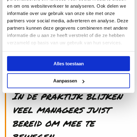
en om ons websiteverkeer te analyseren. Ook delen we
Professionele ruimte betekent niet dat je zomaar
informatie over uw gebruik van onze site met onze
partners voor social media, adverteren en analyse. Deze
alles alleen doet. Het vraagt overleg, afstemming en
partners kunnen deze gegevens combineren met andere
verantwoording. “Je moet kunnen uitleggen waarom
informatie die u aan ze heeft verstrekt of die ze hebben
je bepaalde keuzes maakt en waarom je iets doet,”
verzameld op basis van uw gebruik van hun services.
zegt Okko. “Je bent onderdeel van een
onderwijsteam, dus je moet samen optrekken.”
Alles toestaan
Aanpassen
In de praktijk blijken
veel managers juist
bereid om mee te
bewegen.