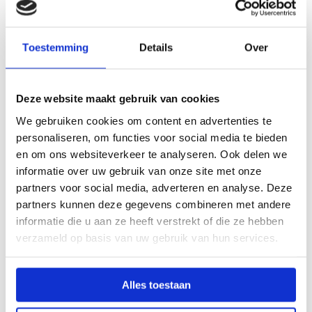
Hoe kunnen scholen het
werkgeluk van een nieuwe
Toestemming
Details
Over
(tijdelijke) medewerker
bevorderen?
Deze website maakt gebruik van cookies
Senior recruiter Sandra:
Ik merk dat het
We gebruiken cookies om content en advertenties te
echt verschil maakt hoe de nieuwe
personaliseren, om functies voor social media te bieden
medewerker benaderd wordt door het
en om ons websiteverkeer te analyseren. Ook delen we
team en de teamleider. Dat nieuwe
informatie over uw gebruik van onze site met onze
medewerkers niet gezien worden als ‘de
partners voor social media, adverteren en analyse. Deze
uitzendkracht’, maar echt onderdeel van
partners kunnen deze gegevens combineren met andere
informatie die u aan ze heeft verstrekt of die ze hebben
het team worden. Dat zij gezien en
verzameld op basis van uw gebruik van hun services.
gewaardeerd worden. Dat ze gezien en
gewaardeerd worden. Dit roept een
belangrijke vraag op voor scholen:
Wie
Alles toestaan
zorgt er eigenlijk voor de docent?