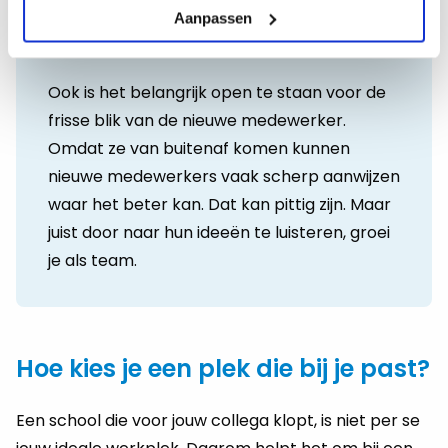
Teamcultuur is voor veel kandidaten een
Aanpassen
reden om ergens te blijven óf weg te gaan.
Ook is het belangrijk open te staan voor de
frisse blik van de nieuwe medewerker.
Omdat ze van buitenaf komen kunnen
nieuwe medewerkers vaak scherp aanwijzen
waar het beter kan. Dat kan pittig zijn. Maar
juist door naar hun ideeën te luisteren, groei
je als team.
Hoe kies je een plek die bij je past?
Een school die voor jouw collega klopt, is niet per se