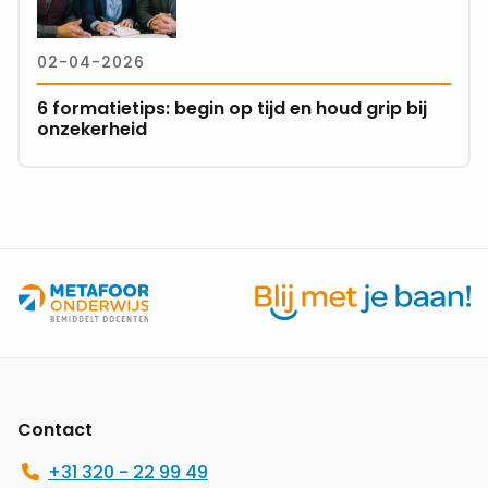
6
formatietips:
02-04-2026
begin
op
6 formatietips: begin op tijd en houd grip bij
tijd
onzekerheid
en
houd
grip
bij
onzekerheid
Site
footer
Contact
+31 320 - 22 99 49