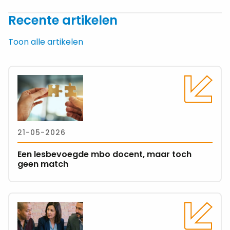
Facebook
Facebook
X
LinkedIn
e-
WhatsApp
Recente artikelen
Messenger
mail
Toon alle artikelen
Lees
meer
over
Een
lesbevoegde
21-05-2026
mbo
docent,
Een lesbevoegde mbo docent, maar toch
maar
geen match
toch
geen
match
Lees
meer
over