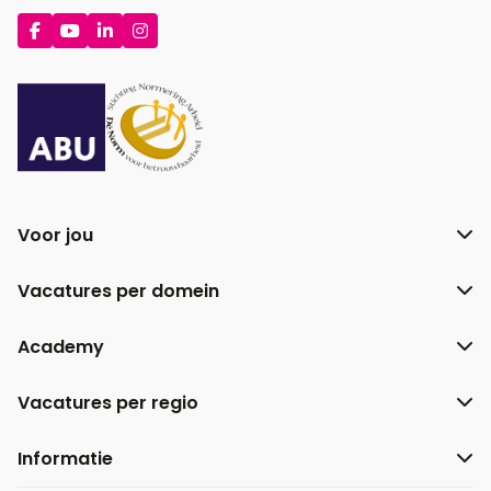
Ga
Ga
Ga
Ga
naar
naar
naar
naar
Facebook
YouTube
LinkedIn
Instagram
Voor jou
Vacatures per domein
Academy
Vacatures per regio
Informatie