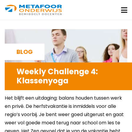
Metafoor
Onderwijs
Me
BLOG
Weekly Challenge 4:
Klassenyoga
PETER SCHWANK
30-10-2020
Het blijft een uitdaging: balans houden tussen werk
en privé. De herfstvakantie is inmiddels voor alle
regio’s voorbij. Je bent weer goed uitgerust en gaat
weer vol goede moed terug naar school om les te
geven. Het Zen gevoel dat je van de vakantie hebt