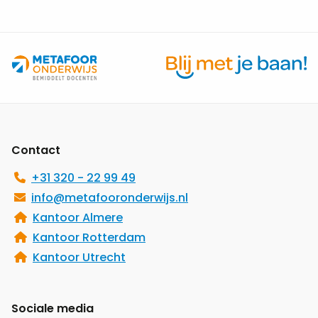
Site
footer
Contact
+31 320 - 22 99 49
info@metafooronderwijs.nl
Kantoor Almere
Kantoor Rotterdam
Kantoor Utrecht
Sociale media