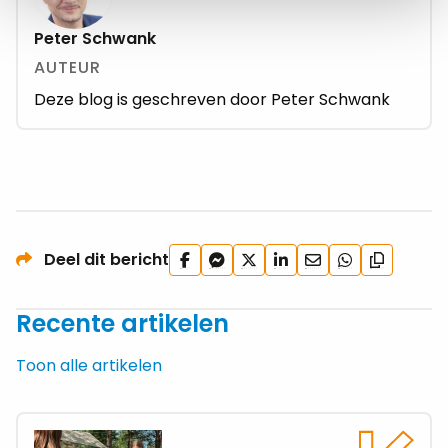
Peter Schwank
AUTEUR
Deze blog is geschreven door Peter Schwank
Deel
Deel
Deel
Deel
Deel
Deel
Deel dit bericht
Kopieer
op
via
op
op
via
via
url
Facebook
Facebook
X
LinkedIn
e-
WhatsApp
Recente artikelen
Messenger
mail
Toon alle artikelen
Lees