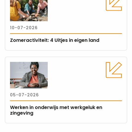
meer
over
Zomeractiviteit:
4
10-07-2026
Uitjes
in
Zomeractiviteit: 4 Uitjes in eigen land
eigen
land
Lees
meer
over
Werken
in
05-07-2026
onderwijs
met
Werken in onderwijs met werkgeluk en
werkgeluk
zingeving
en
zingeving