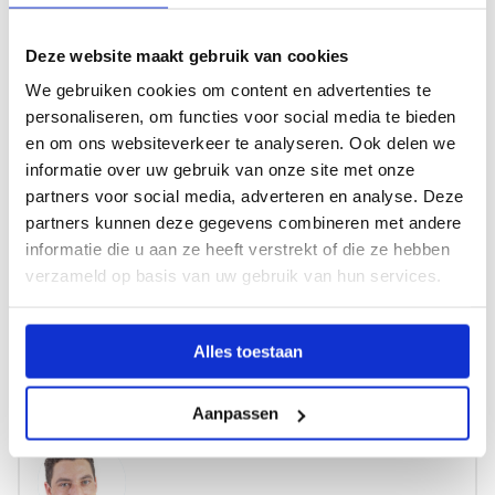
korte kant van de tafel, adem uit terwijl je met je
vinger langs de lange kant van de tafel gaat.
Deze website maakt gebruik van cookies
Terugblik: denk terug aan de ochtend. Wat vond je
We gebruiken cookies om content en advertenties te
fijn en wat vond je minder fijn? Wat wil je morgen
personaliseren, om functies voor social media te bieden
anders doen?
en om ons websiteverkeer te analyseren. Ook delen we
informatie over uw gebruik van onze site met onze
Deel deze challenge en win een leuke verrassing!
partners voor social media, adverteren en analyse. Deze
Doe jij met jouw klas mee met deze challenge? Maak
partners kunnen deze gegevens combineren met andere
er dan foto’s van en mail die ons! De leukste foto’s
informatie die u aan ze heeft verstrekt of die ze hebben
verzameld op basis van uw gebruik van hun services.
delen wij via onze social media kanalen. Door het
inzenden maak je daarnaast kans op een toffe
verrassing! Deel jij je foto’s van alle challenges deze
Alles toestaan
maand? Dan maak je zelfs kans op een fantastische
prijs!
Aanpassen