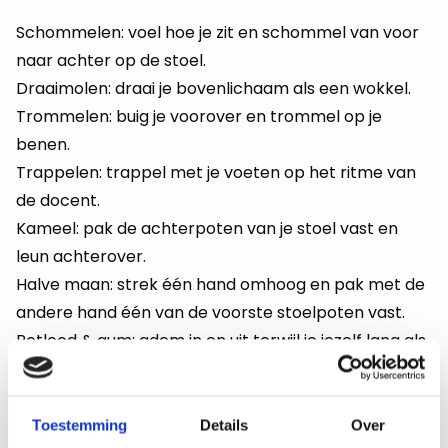
Schommelen: voel hoe je zit en schommel van voor
naar achter op de stoel.
Draaimolen: draai je bovenlichaam als een wokkel.
Trommelen: buig je voorover en trommel op je
benen.
Trappelen: trappel met je voeten op het ritme van
de docent.
Kameel: pak de achterpoten van je stoel vast en
leun achterover.
Halve maan: strek één hand omhoog en pak met de
andere hand één van de voorste stoelpoten vast.
Potlood & gum: adem in en uit terwijl je jezelf lang als
een potlood en dan vervolgens slap als een gum
maakt.
Tafel ademen: adem in en trek je vinger langs de
Toestemming
Details
Over