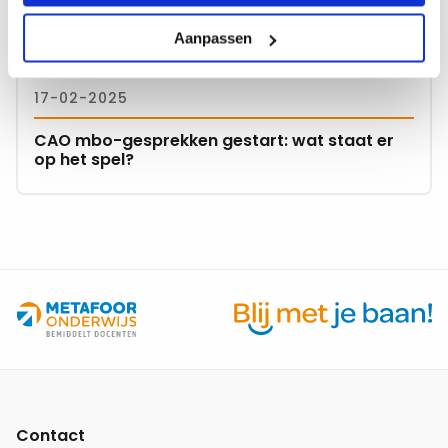
meer
over
Aanpassen
CAO
mbo-
17-02-2025
gesprekken
gestart:
CAO mbo-gesprekken gestart: wat staat er
wat
op het spel?
staat
er
op
het
spel?
Site
footer
Contact