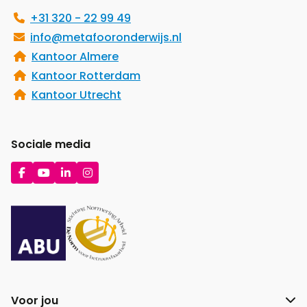
+31 320 - 22 99 49
info@metafooronderwijs.nl
Kantoor Almere
Kantoor Rotterdam
Kantoor Utrecht
Sociale media
Ga
Ga
Ga
Ga
naar
naar
naar
naar
Facebook
YouTube
LinkedIn
Instagram
Voor jou