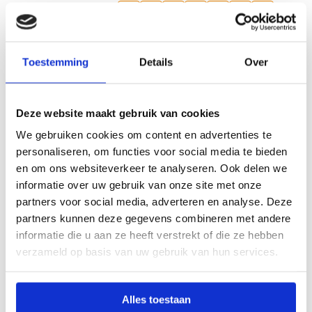
Deel
Deel
Deel
Deel
Deel
Deel
Deel dit bericht
Kopieer
op
via
op
op
via
via
url
Facebook
Facebook
X
LinkedIn
e-
WhatsApp
Recente artikelen
Messenger
mail
Toestemming
Details
Over
Toon alle artikelen
Deze website maakt gebruik van cookies
Lees
We gebruiken cookies om content en advertenties te
meer
personaliseren, om functies voor social media te bieden
over
en om ons websiteverkeer te analyseren. Ook delen we
Geld
informatie over uw gebruik van onze site met onze
voor
partners voor social media, adverteren en analyse. Deze
26-06-2025
mbo-
partners kunnen deze gegevens combineren met andere
scholen
informatie die u aan ze heeft verstrekt of die ze hebben
Geld voor mbo-scholen met dalend
met
leerlingenaantal
verzameld op basis van uw gebruik van hun services.
dalend
leerlingenaantal
Lees
Alles toestaan