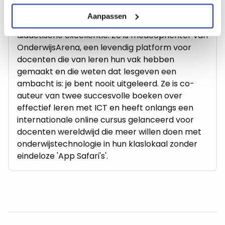
dan 10 jaar actief als trainer, coach en
Aanpassen
onderwijsadviseur, gespecialiseerd in
didactische excellentie. Ze is medeoprichter van
OnderwijsArena, een levendig platform voor
docenten die van leren hun vak hebben
gemaakt en die weten dat lesgeven een
ambacht is: je bent nooit uitgeleerd. Ze is co-
auteur van twee succesvolle boeken over
effectief leren met ICT en heeft onlangs een
internationale online cursus gelanceerd voor
docenten wereldwijd die meer willen doen met
onderwijstechnologie in hun klaslokaal zonder
eindeloze 'App Safari's'.