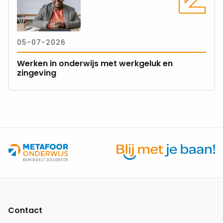
over
Werken
in
05-07-2026
onderwijs
met
Werken in onderwijs met werkgeluk en
werkgeluk
zingeving
en
zingeving
Site
footer
Contact