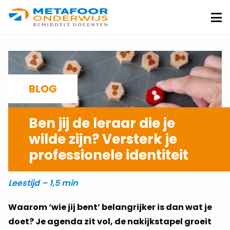
Metafoor
Onderwijs
Me
BLOG
Ben jij de leraar die je
wilde zijn? Versterk je
professionele identiteit
PATRICIA VAN SLOBBE
07-01-2026
Leestijd – 1,5 min
Waarom ‘wie jij bent’ belangrijker is dan wat je
doet? Je agenda zit vol, de nakijkstapel groeit