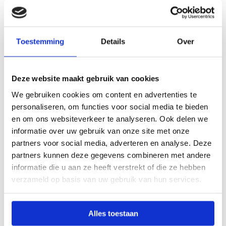
Bespreek in de volgende vergadering eens niet de
praktische zaken (wie doet wat?), maar de
bedoeling. Leg een dilemma op tafel en vraag:
Toestemming
Details
Over
“Wanneer vinden wij dat we dit goed hebben
opgelost?” Je zult zien dat collega’s verschillen. Dat
mag! Door hardop uit te spreken waar jullie waarden
Deze website maakt gebruik van cookies
verschillen, ontstaat er lucht en hoef je niet meer te
We gebruiken cookies om content en advertenties te
voldoen aan een onzichtbare norm die niet bij je
personaliseren, om functies voor social media te bieden
en om ons websiteverkeer te analyseren. Ook delen we
past.
informatie over uw gebruik van onze site met onze
partners voor social media, adverteren en analyse. Deze
partners kunnen deze gegevens combineren met andere
informatie die u aan ze heeft verstrekt of die ze hebben
verzameld op basis van uw gebruik van hun services.
Patricia van Slobbe
AUTEUR
Patricia is een voormalig docent Engels en een
Alles toestaan
eeuwige docent in hart en nieren. Ze is al meer