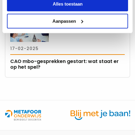
leerlingenaantal
Alles toestaan
Lees
meer
Aanpassen
over
CAO
mbo-
17-02-2025
gesprekken
gestart:
CAO mbo-gesprekken gestart: wat staat er
wat
op het spel?
staat
er
op
het
spel?
Site