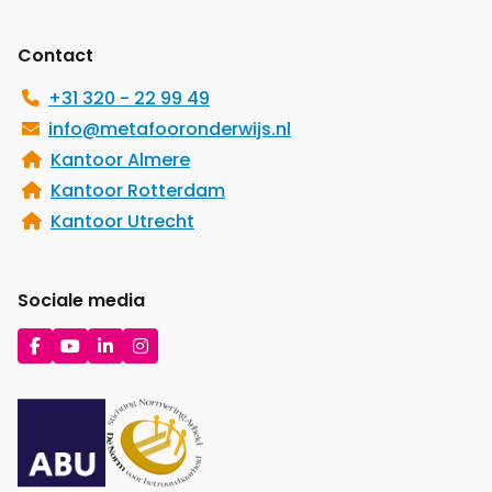
footer
Contact
+31 320 - 22 99 49
info@metafooronderwijs.nl
Kantoor Almere
Kantoor Rotterdam
Kantoor Utrecht
Sociale media
Ga
Ga
Ga
Ga
naar
naar
naar
naar
Facebook
YouTube
LinkedIn
Instagram