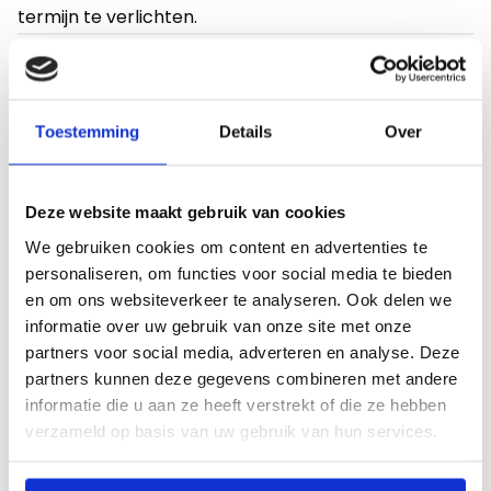
termijn te verlichten.
Deel
Deel
Deel
Deel
Deel
Deel
Deel dit bericht
Kopieer
op
via
op
op
via
via
url
Toestemming
Details
Over
Facebook
Facebook
X
LinkedIn
e-
WhatsApp
Recente artikelen
Messenger
mail
Toon alle artikelen
Deze website maakt gebruik van cookies
We gebruiken cookies om content en advertenties te
Lees
personaliseren, om functies voor social media te bieden
meer
en om ons websiteverkeer te analyseren. Ook delen we
over
informatie over uw gebruik van onze site met onze
Geld
partners voor social media, adverteren en analyse. Deze
voor
partners kunnen deze gegevens combineren met andere
26-06-2025
mbo-
informatie die u aan ze heeft verstrekt of die ze hebben
scholen
verzameld op basis van uw gebruik van hun services.
Geld voor mbo-scholen met dalend
met
leerlingenaantal
dalend