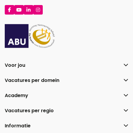
Ga
Ga
Ga
Ga
naar
naar
naar
naar
Facebook
YouTube
LinkedIn
Instagram
Voor jou
Vacatures per domein
Academy
Vacatures per regio
Informatie