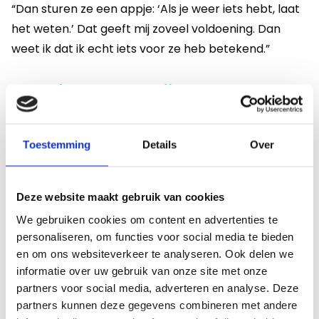
“Dan sturen ze een appje: ‘Als je weer iets hebt, laat
het weten.’ Dat geeft mij zoveel voldoening. Dan
weet ik dat ik echt iets voor ze heb betekend.”
Metafoor Onderwijs: werk met
impact
Toestemming
Details
Over
Ebru werkte eerder in recruitment voor de bancaire
sector, onder meer bij Rabobank en ING. Hoewel ze
het werk leuk vond, zocht ze naar een baan met
Deze website maakt gebruik van cookies
meer maatschappelijke impact. Die vond ze bij
We gebruiken cookies om content en advertenties te
Metafoor Onderwijs.
personaliseren, om functies voor social media te bieden
en om ons websiteverkeer te analyseren. Ook delen we
Via LinkedIn, waar ze erg actief is, kwam Ebru in
informatie over uw gebruik van onze site met onze
contact met een collega van Metafoor. Het klikte
partners voor social media, adverteren en analyse. Deze
meteen en al snel kon ze aan de slag. “Hier maak ik
partners kunnen deze gegevens combineren met andere