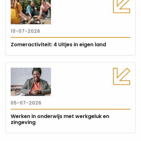
meer
over
Zomeractiviteit:
4
10-07-2026
Uitjes
in
Zomeractiviteit: 4 Uitjes in eigen land
eigen
land
Lees
meer
over
Werken
in
05-07-2026
onderwijs
met
Werken in onderwijs met werkgeluk en
werkgeluk
zingeving
en
zingeving