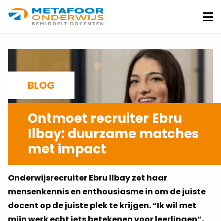
Metafoor
Onderwijs
Me
BLOG
Ontmoet recruiter Ebru
Ilbay: duurzame matches
met impact
29-07-2025
Onderwijsrecruiter Ebru Ilbay zet haar
mensenkennis en enthousiasme in om de juiste
docent op de juiste plek te krijgen. “Ik wil met
mijn werk echt iets betekenen voor leerlingen”,