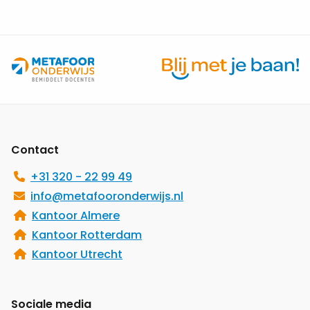
Site
footer
Contact
+31 320 - 22 99 49
info@metafooronderwijs.nl
Kantoor Almere
Kantoor Rotterdam
Kantoor Utrecht
Sociale media