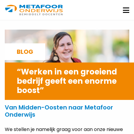
Metafoor
Onderwijs
Me
BLOG
“Werken in een groeiend
bedrijf geeft een enorme
boost”
VALENTIJN BRANDT
07-06-2024
Van Midden-Oosten naar Metafoor
Onderwijs
We stellen je namelijk graag voor aan onze nieuwe