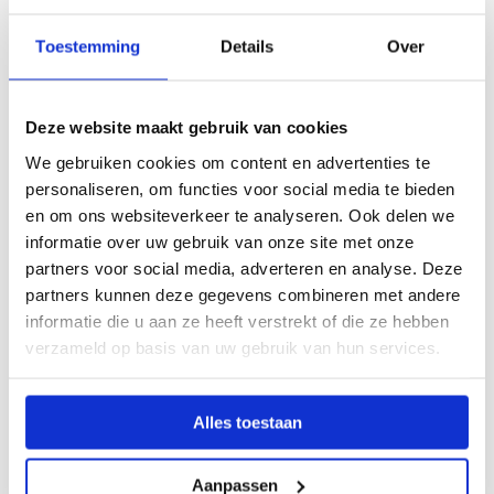
natuurlijk een enorme boost,” vertelt Sietske verder.
“Ons team is daarnaast volop bezig met innovatieve
Toestemming
Details
Over
en nieuwe plannen. We willen onze expertise
hierdoor nog veel beter toegankelijk maken voor
Deze website maakt gebruik van cookies
iedereen.”
We gebruiken cookies om content en advertenties te
personaliseren, om functies voor social media te bieden
Ben jij op zoek naar een leuke baan?
en om ons websiteverkeer te analyseren. Ook delen we
informatie over uw gebruik van onze site met onze
Ben jij misschien ook op zoek naar een leuke en
partners voor social media, adverteren en analyse. Deze
uitdagende baan in het onderwijs? Aarzel dan niet
partners kunnen deze gegevens combineren met andere
om contact op te nemen. Sietske’s collega’s helpen
informatie die u aan ze heeft verstrekt of die ze hebben
verzameld op basis van uw gebruik van hun services.
je namelijk heel graag verder met de volgende stap
in je carrière!
Alles toestaan
CONTACT OPNEMEN
Aanpassen