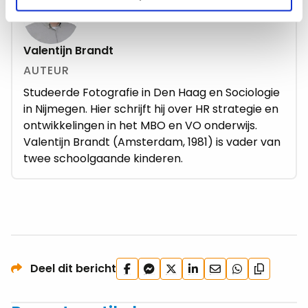
Valentijn Brandt
AUTEUR
Studeerde Fotografie in Den Haag en Sociologie
in Nijmegen. Hier schrijft hij over HR strategie en
ontwikkelingen in het MBO en VO onderwijs.
Valentijn Brandt (Amsterdam, 1981) is vader van
twee schoolgaande kinderen.
Deel
Deel
Deel
Deel
Deel
Deel
Deel dit bericht
Kopieer
op
via
op
op
via
via
url
Facebook
Facebook
X
LinkedIn
e-
WhatsApp