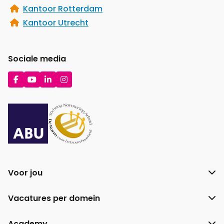
Kantoor Rotterdam
Kantoor Utrecht
Sociale media
Ga
Ga
Ga
Ga
naar
naar
naar
naar
Facebook
YouTube
LinkedIn
Instagram
Voor jou
Vacatures per domein
Academy