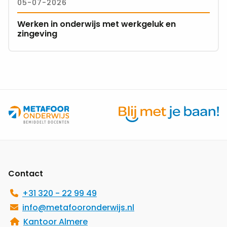
05-07-2026
onderwijs
met
Werken in onderwijs met werkgeluk en
werkgeluk
zingeving
en
zingeving
Site
footer
Contact
+31 320 - 22 99 49
info@metafooronderwijs.nl
Kantoor Almere