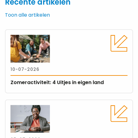
Recente artikelen
Messenger
mail
Toon alle artikelen
Lees
meer
over
Zomeractiviteit:
4
10-07-2026
Uitjes
in
Zomeractiviteit: 4 Uitjes in eigen land
eigen
land
Lees
meer
over
Werken
in