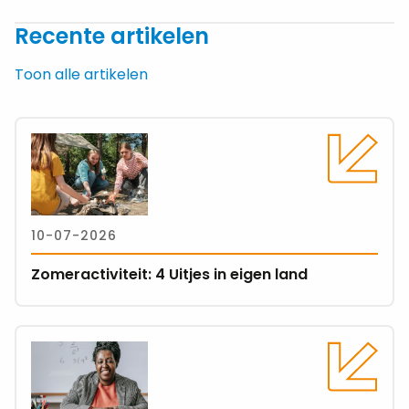
Facebook
Facebook
X
LinkedIn
e-
WhatsApp
Recente artikelen
Messenger
mail
Toon alle artikelen
Lees
meer
over
Zomeractiviteit:
4
10-07-2026
Uitjes
in
Zomeractiviteit: 4 Uitjes in eigen land
eigen
land
Lees
meer
over
Werken