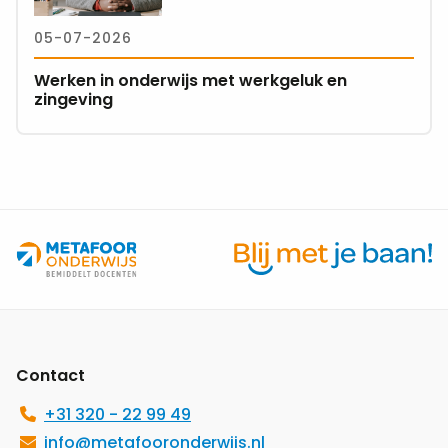
in
05-07-2026
onderwijs
met
Werken in onderwijs met werkgeluk en
werkgeluk
zingeving
en
zingeving
Site
footer
Contact
+31 320 - 22 99 49
info@metafooronderwijs.nl