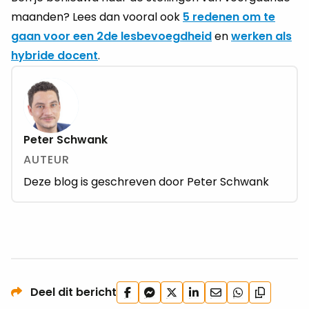
maanden? Lees dan vooral ook
5 redenen om te
gaan voor een 2de lesbevoegdheid
en
werken als
hybride docent
.
Peter Schwank
AUTEUR
Deze blog is geschreven door Peter Schwank
Deel
Deel
Deel
Deel
Deel
Deel
Deel dit bericht
Kopieer
op
via
op
op
via
via
url