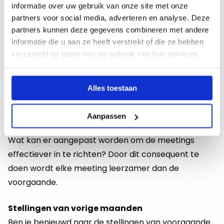
– Maak tijdens de eerste meeting een overzicht van
informatie over uw gebruik van onze site met onze
welke kennis en ervaring er binnen de groep is. Zo
partners voor social media, adverteren en analyse. Deze
ontstaat er een goed beeld over wat de jullie van
partners kunnen deze gegevens combineren met andere
elkaar kunnen leren.
informatie die u aan ze heeft verstrekt of die ze hebben
verzameld op basis van uw gebruik van hun services.
– Inventariseer daarnaast naar wel kennis behoefte
is. Willen de meeste docenten bijvoorbeeld leren hoe
ze hun studenten beter kunnen laten participeren in
Alles toestaan
de klas? Dan is dit een logische eerste keus om op te
focussen tijdens de volgende meeting.
Aanpassen
– Evalueer elke meeting. Is het leerzaam geweest?
Wat kan er aangepast worden om de meetings
effectiever in te richten? Door dit consequent te
doen wordt elke meeting leerzamer dan de
voorgaande.
Stellingen van vorige maanden
Ben je benieuwd naar de stellingen van voorgaande