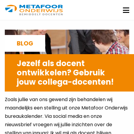
Metafoor
Onderwijs
Me
BLOG
Jezelf als docent
ontwikkelen? Gebruik
jouw collega-docenten!
PETER SCHWANK
10-01-2020
Zoals jullie van ons gewend zijn behandelen wij
maandelijks een stelling uit onze Metafoor Onderwijs
bureaukalender. Via social media en onze
nieuwsbrief vroegen wij jullie inzichten over de
stelling van januari: Ik wil mij als docent blijven