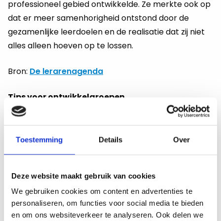
professioneel gebied ontwikkelde. Ze merkte ook op
dat er meer samenhorigheid ontstond door de
gezamenlijke leerdoelen en de realisatie dat zij niet
alles alleen hoeven op te lossen.
Bron:
De lerarenagenda
Tips voor ontwikkelgroepen
Zijn er bij jou op school nog geen actieve
ontwikkelgroepen? Spreekt het jou aan om te leren
van je mededocenten? Wacht dan niet en ga
Toestemming
Details
Over
opzoek naar gelijkgezinde collega’s en initieer een
ontwikkelgroep of sluit aan bij een bestaande. Door
Deze website maakt gebruik van cookies
de onderstaande praktische tips toe te passen
We gebruiken cookies om content en advertenties te
verhoog je vervolgens de effectiviteit van jouw
personaliseren, om functies voor social media te bieden
ontwikkelgroep.
en om ons websiteverkeer te analyseren. Ook delen we