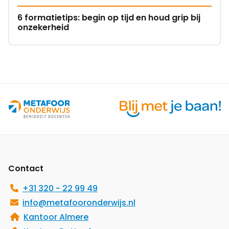
op
6 formatietips: begin op tijd en houd grip bij
tijd
onzekerheid
en
houd
grip
bij
onzekerheid
Site
footer
Contact
+31 320 - 22 99 49
info@metafooronderwijs.nl
Kantoor Almere