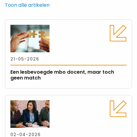
Toon alle artikelen
Lees
meer
over
Een
lesbevoegde
21-05-2026
mbo
docent,
Een lesbevoegde mbo docent, maar toch
maar
geen match
toch
geen
match
Lees
meer
over
6
formatietips:
02-04-2026
begin