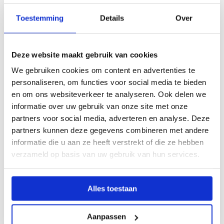
is, kunnen wij veel meer betekenen,” legt ze uit. “Dan
Toestemming
Details
Over
kunnen we vooruit werven, meedenken over
haalbaarheid en kandidaten iets bieden wat
aantrekkelijk voor ze is.”
Deze website maakt gebruik van cookies
We gebruiken cookies om content en advertenties te
personaliseren, om functies voor social media te bieden
en om ons websiteverkeer te analyseren. Ook delen we
Laat je HR-partner
informatie over uw gebruik van onze site met onze
partners voor social media, adverteren en analyse. Deze
meedenken over wat
partners kunnen deze gegevens combineren met andere
informatie die u aan ze heeft verstrekt of die ze hebben
aantrekkelijk is voor
verzameld op basis van uw gebruik van hun services.
kandidaten
Alles toestaan
Racha ziet bijvoorbeeld dat scholen steeds vaker
vastlopen omdat vacatures te klein, te tijdelijk of te
Aanpassen