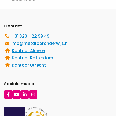
Site
footer
Contact
+31 320 - 22 99 49
info@metafooronderwijs.nl
Kantoor Almere
Kantoor Rotterdam
Kantoor Utrecht
Sociale media
Ga
Ga
Ga
Ga
naar
naar
naar
naar
Facebook
YouTube
LinkedIn
Instagram