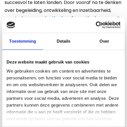
succesvol te laten landen. Door vooraf na te denken
over begeleiding, ontwikkeling en inzetbaarheid,
versterken organisaties hun formatie
door vooruit
te kijken en vergroten ze de kans op een succesvolle
start en een langdurige samenwerking.
Toestemming
Details
Over
De kernvraag is daarom: wat heeft deze docent
nodig om succesvol te zijn binnen onze organisatie?
Deze website maakt gebruik van cookies
We gebruiken cookies om content en advertenties te
Hoe herken je een docent die past
personaliseren, om functies voor social media te bieden
bij jouw onderwijscontext?
en om ons websiteverkeer te analyseren. Ook delen we
informatie over uw gebruik van onze site met onze
Bij de selectie van een docent is het belangrijk om
partners voor social media, adverteren en analyse. Deze
verder te kijken dan het cv, hiermee voorkom je
partners kunnen deze gegevens combineren met andere
zoveel mogelijk een
mismatch tussen docent en
informatie die u aan ze heeft verstrekt of die ze hebben
verzameld op basis van uw gebruik van hun services.
onderwijscontext
. De vraag is niet alleen wat