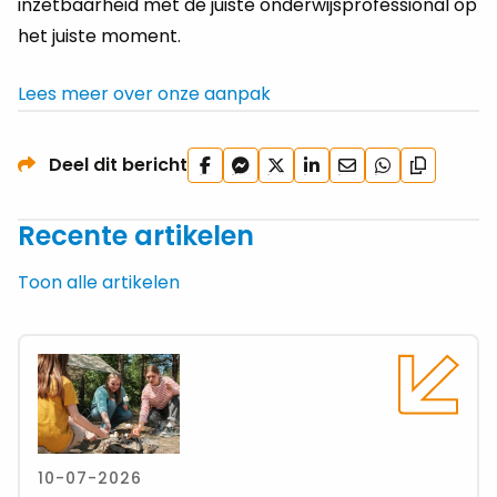
inzetbaarheid met de juiste onderwijsprofessional op
het juiste moment.
Lees meer over onze aanpak
Deel
Deel
Deel
Deel
Deel
Deel
Deel dit bericht
Kopieer
op
via
op
op
via
via
url
Facebook
Facebook
X
LinkedIn
e-
WhatsApp
Recente artikelen
Messenger
mail
Toon alle artikelen
Lees
meer
over
Zomeractiviteit:
4
10-07-2026
Uitjes