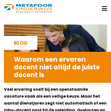
Metafoor
Onderwijs
Me
BLOG
Waarom een ervaren
docent niet altijd de juiste
docent is
23-06-2026
Veel ervaring voelt bij een openstaande
vacature vaak als een veilige keuze. Maar het
aantal dienstjaren zegt niet automatisch of een
mbo-docent past bij de opleiding, doelgroep en