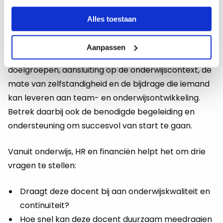
iemand heeft gedaan, maar vooral hoe goed die
ervaring aansluit op jouw opleiding, doelgroep en
Alles toestaan
organisatie.
Aanpassen
Kijk daarom naar ervaring met vergelijkbare mbo-
doelgroepen, aansluiting op de onderwijscontext, de
mate van zelfstandigheid en de bijdrage die iemand
kan leveren aan team- en onderwijsontwikkeling.
Betrek daarbij ook de benodigde begeleiding en
ondersteuning om succesvol van start te gaan.
Vanuit onderwijs, HR en financiën helpt het om drie
vragen te stellen:
Draagt deze docent bij aan onderwijskwaliteit en
continuïteit?
Hoe snel kan deze docent duurzaam meedraaien