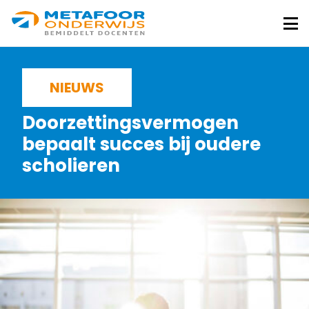
Metafoor
Onderwijs
Me
NIEUWS
Doorzettingsvermogen
bepaalt succes bij oudere
scholieren