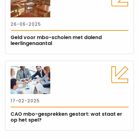
over
Geld
voor
26-06-2025
mbo-
scholen
Geld voor mbo-scholen met dalend
met
leerlingenaantal
dalend
leerlingenaantal
Lees
meer
over
CAO
mbo-
17-02-2025
gesprekken
gestart:
CAO mbo-gesprekken gestart: wat staat er
wat
op het spel?
staat
er
op