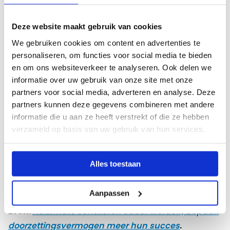
Implicaties voor het onderwijs
Deze website maakt gebruik van cookies
We gebruiken cookies om content en advertenties te
De resultaten van het onderzoek suggereren dat
personaliseren, om functies voor social media te bieden
en om ons websiteverkeer te analyseren. Ook delen we
scholen hun benadering zouden moeten verbreden.
informatie over uw gebruik van onze site met onze
Om niet alleen cognitieve vaardigheden, maar ook
partners voor social media, adverteren en analyse. Deze
doorzettingsvermogen te ontwikkelen. Dit vraagt
partners kunnen deze gegevens combineren met andere
om een gerichte inzet van zowel leraren als ouders.
informatie die u aan ze heeft verstrekt of die ze hebben
Doorzettingsvermogen bevorderen kan op lange
verzameld op basis van uw gebruik van hun services.
termijn bijdragen aan een duurzamer en
succesvoller onderwijs. Zodat waarbij leerlingen
Alles toestaan
beter voorbereid zijn op de uitdagingen van zowel
schoolwerk als persoonlijke leven.
Aanpassen
Bron:
Naarmate scholieren ouder worden, bepaalt
doorzettingsvermogen meer hun succes
.