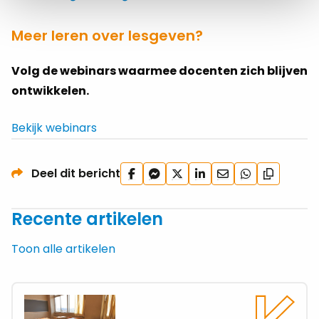
Meer leren over lesgeven?
Volg de webinars waarmee docenten zich blijven
ontwikkelen.
Bekijk webinars
Deel
Deel
Deel
Deel
Deel
Deel
Deel dit bericht
Kopieer
op
via
op
op
via
via
url
Facebook
Facebook
X
LinkedIn
e-
WhatsApp
Recente artikelen
Messenger
mail
Toon alle artikelen
Lees
meer