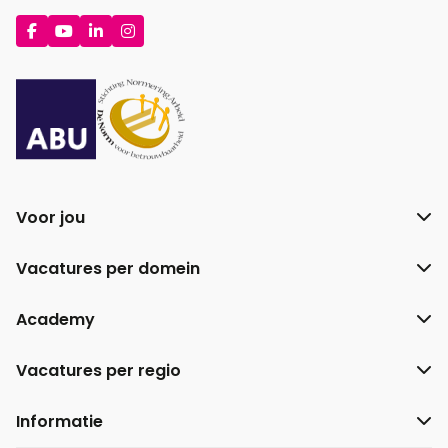
Ga
Ga
Ga
Ga
naar
naar
naar
naar
Facebook
YouTube
LinkedIn
Instagram
Voor jou
Vacatures per domein
Academy
Vacatures per regio
Informatie