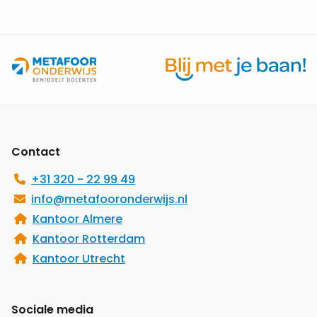
het
spel?
Site
footer
Contact
+31 320 - 22 99 49
info@metafooronderwijs.nl
Kantoor Almere
Kantoor Rotterdam
Kantoor Utrecht
Sociale media