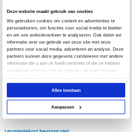
in het onderwijs weer aantrekkelijker wordt voor
Deze website maakt gebruik van cookies
jongeren want het is echt een fantastische baan!
We gebruiken cookies om content en advertenties te
personaliseren, om functies voor social media te bieden
Laat je inspireren en lees meer ‘Dag van
en om ons websiteverkeer te analyseren. Ook delen we
de leraar’ verhalen!
informatie over uw gebruik van onze site met onze
partners voor social media, adverteren en analyse. Deze
Wil je in het kader van ‘de Dag van de leraar’ weten
partners kunnen deze gegevens combineren met andere
waarom andere collega’s docent zijn geworden?
informatie die u aan ze heeft verstrekt of die ze hebben
Lees ook de verhalen van
Stijn Aerden
,
Belinda
verzameld op basis van uw gebruik van hun services.
Kroes
en
Robert van Weldam
.
Alles toestaan
Zorgen over het lerarentekort?
Leraren zijn er genoeg, ze staan alleen niet voor
Aanpassen
de klas. Meer weten? Lees het blog.
Lerarentekort bestaat niet