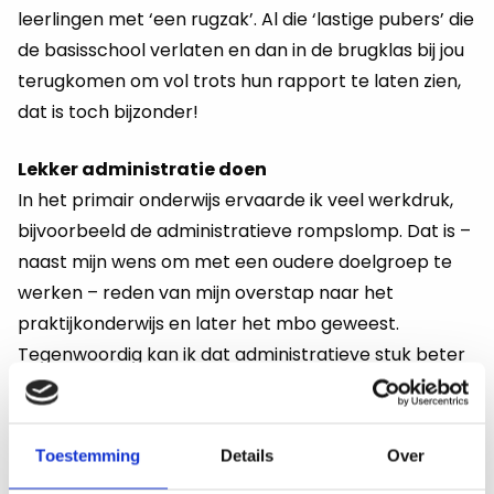
leerlingen met ‘een rugzak’. Al die ‘lastige pubers’ die
de basisschool verlaten en dan in de brugklas bij jou
terugkomen om vol trots hun rapport te laten zien,
dat is toch bijzonder!
Lekker administratie doen
In het primair onderwijs ervaarde ik veel werkdruk,
bijvoorbeeld de administratieve rompslomp. Dat is –
naast mijn wens om met een oudere doelgroep te
werken – reden van mijn overstap naar het
praktijkonderwijs en later het mbo geweest.
Tegenwoordig kan ik dat administratieve stuk beter
waarderen. Ik heb eigenlijk heel afwisselend werk. Ik
sta het ene moment vol passie voor een groep
studenten en het andere moment zit ik tussen
Toestemming
Details
Over
collega’s achter mijn computer. Ik hoop dat werken