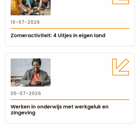
over
Zomeractiviteit:
4
10-07-2026
Uitjes
in
Zomeractiviteit: 4 Uitjes in eigen land
eigen
land
Lees
meer
over
Werken
in
05-07-2026
onderwijs
met
Werken in onderwijs met werkgeluk en
werkgeluk
zingeving
en
zingeving