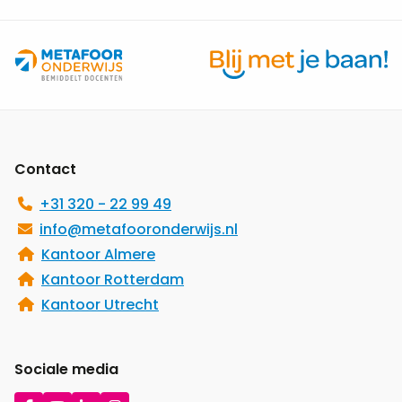
Site
footer
Contact
+31 320 - 22 99 49
info@metafooronderwijs.nl
Kantoor Almere
Kantoor Rotterdam
Kantoor Utrecht
Sociale media
Ga
Ga
Ga
Ga