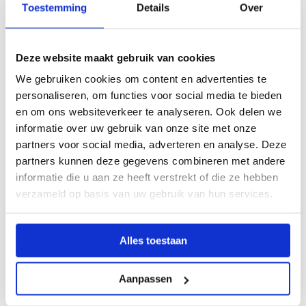
Toestemming
Details
Over
Praktische informatie:
Maandag 13 april, 16:00 – 17:00 uur.
Deze website maakt gebruik van cookies
Je bent zelf niet in beeld tijdens het webinar.
We gebruiken cookies om content en advertenties te
Je kunt live al je vragen stellen.
personaliseren, om functies voor social media te bieden
Komt het tijdstip je niet goed uit? Geen probleem,
en om ons websiteverkeer te analyseren. Ook delen we
informatie over uw gebruik van onze site met onze
je kunt het webinar achteraf terugkijken.
partners voor social media, adverteren en analyse. Deze
Webinar: Canva in de klas
partners kunnen deze gegevens combineren met andere
informatie die u aan ze heeft verstrekt of die ze hebben
verzameld op basis van uw gebruik van hun services.
Alles toestaan
Patricia van Slobbe
AUTEUR
Aanpassen
Patricia is een voormalig docent Engels en een
eeuwige docent in hart en nieren. Ze is al meer