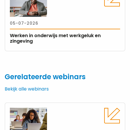
over
Werken
in
05-07-2026
onderwijs
met
Werken in onderwijs met werkgeluk en
werkgeluk
zingeving
en
zingeving
Gerelateerde webinars
Bekijk alle webinars
Lees
meer
over
Canva