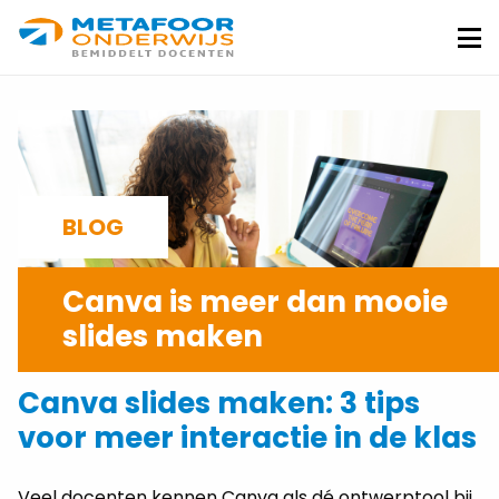
Metafoor
Onderwijs
Me
BLOG
Canva is meer dan mooie
slides maken
PATRICIA VAN SLOBBE
20-03-2026
Canva slides maken: 3 tips
voor meer interactie in de klas
Veel docenten kennen Canva als dé ontwerptool bij