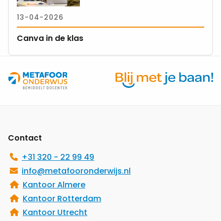
in
13-04-2026
de
klas
Canva in de klas
Site
footer
Contact
+31 320 - 22 99 49
info@metafooronderwijs.nl
Kantoor Almere
Kantoor Rotterdam
Kantoor Utrecht