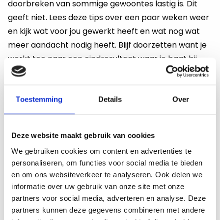
doorbreken van sommige gewoontes lastig is. Dit
geeft niet. Lees deze tips over een paar weken weer
en kijk wat voor jou gewerkt heeft en wat nog wat
meer aandacht nodig heeft. Blijf doorzetten want je
werkt toe naar een eindresultaat waar je baat bij
hebt. Wil je deze en nog meer tips nog even op je
gemak doorlezen?
Bekijk dan deze website
. Je vindt
hier de verschillende tips en links naar artikelen die
Toestemming
Details
Over
benadrukken hoe belangrijk een balans tussen werk
en privé voor je is.
Deze website maakt gebruik van cookies
We gebruiken cookies om content en advertenties te
Lees hier de rest van deze serie over
personaliseren, om functies voor social media te bieden
balans tussen werk en privé in het
en om ons websiteverkeer te analyseren. Ook delen we
onderwijs
informatie over uw gebruik van onze site met onze
partners voor social media, adverteren en analyse. Deze
Deel 1 ➜
partners kunnen deze gegevens combineren met andere
Deel 2 ➜