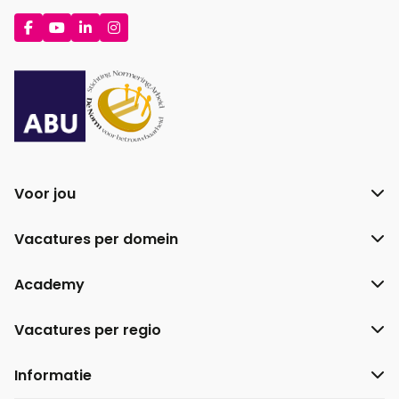
Ga
Ga
Ga
Ga
naar
naar
naar
naar
Facebook
YouTube
LinkedIn
Instagram
Voor jou
Vacatures per domein
Academy
Vacatures per regio
Informatie