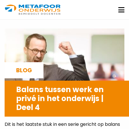
Metafoor
Onderwijs
Me
BLOG
Balans tussen werk en
privé in het onderwijs |
Deel 4
ROËN ENGELHART
29-10-2021
Dit is het laatste stuk in een serie gericht op balans