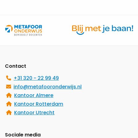
Site
footer
Contact
+31 320 - 22 99 49
info@metafooronderwijs.nl
Kantoor Almere
Kantoor Rotterdam
Kantoor Utrecht
Sociale media