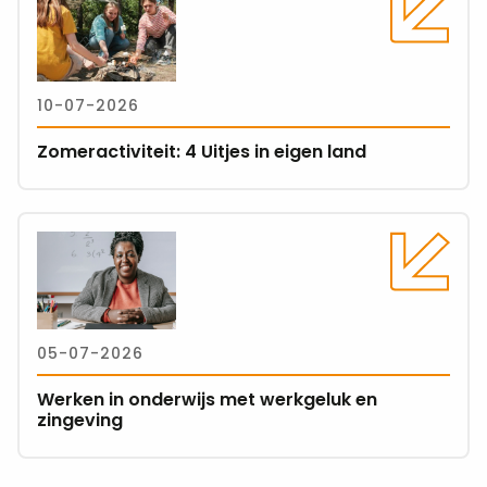
meer
over
Zomeractiviteit:
4
10-07-2026
Uitjes
in
Zomeractiviteit: 4 Uitjes in eigen land
eigen
land
Lees
meer
over
Werken
in
05-07-2026
onderwijs
met
Werken in onderwijs met werkgeluk en
werkgeluk
zingeving
en
zingeving