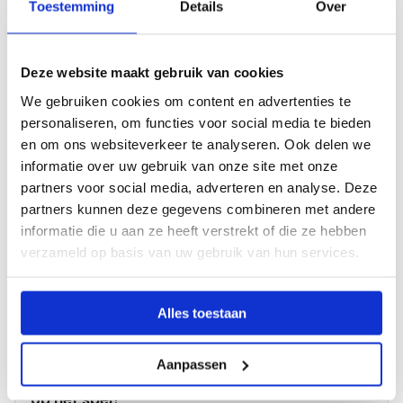
Toestemming
Details
Over
Lees
meer
over
Deze website maakt gebruik van cookies
Geld
We gebruiken cookies om content en advertenties te
voor
26-06-2025
personaliseren, om functies voor social media te bieden
mbo-
en om ons websiteverkeer te analyseren. Ook delen we
scholen
Geld voor mbo-scholen met dalend
informatie over uw gebruik van onze site met onze
met
leerlingenaantal
partners voor social media, adverteren en analyse. Deze
dalend
partners kunnen deze gegevens combineren met andere
leerlingenaantal
informatie die u aan ze heeft verstrekt of die ze hebben
Lees
verzameld op basis van uw gebruik van hun services.
meer
over
CAO
Alles toestaan
mbo-
17-02-2025
gesprekken
Aanpassen
gestart:
CAO mbo-gesprekken gestart: wat staat er
wat
op het spel?