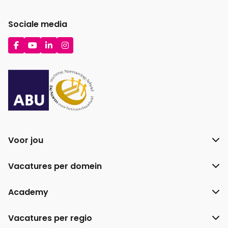
Sociale media
Ga
Ga
Ga
Ga
naar
naar
naar
naar
Facebook
YouTube
LinkedIn
Instagram
Voor jou
Vacatures per domein
Academy
Vacatures per regio