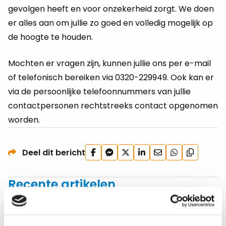
gevolgen heeft en voor onzekerheid zorgt. We doen
er alles aan om jullie zo goed en volledig mogelijk op
de hoogte te houden.
Mochten er vragen zijn, kunnen jullie ons per e-mail
of telefonisch bereiken via 0320-229949. Ook kan er
via de persoonlijke telefoonnummers van jullie
contactpersonen rechtstreeks contact opgenomen
worden.
Deel
Deel
Deel
Deel
Deel
Deel
Deel dit bericht
Kopieer
op
via
op
op
via
via
url
Facebook
Facebook
X
LinkedIn
e-
WhatsApp
Recente artikelen
Messenger
mail
Toon alle artikelen