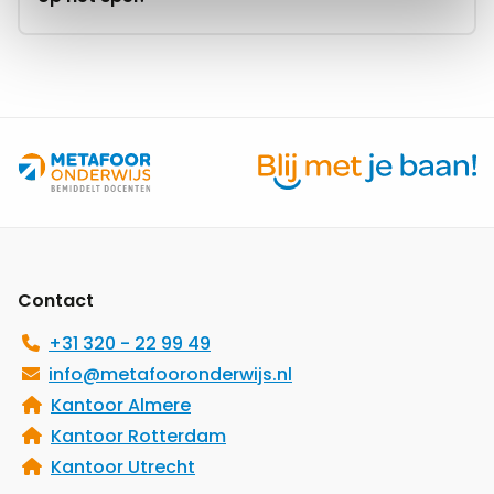
staat
er
op
het
spel?
Site
footer
Contact
+31 320 - 22 99 49
info@metafooronderwijs.nl
Kantoor Almere
Kantoor Rotterdam
Kantoor Utrecht