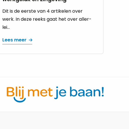
Dit is de eer­ste van 4 ar­ti­ke­len over
werk. In deze reeks gaat het over al­ler­
lei...
Lees meer