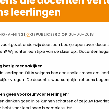
ens die docenten vert
s leerlingen
 HO-A-HING
|
GEPUBLICEERD OP:
06-06-2018
et voortgezet onderwijs doen een boekje open over docen
en? Wij lichten een tipje van de sluier op… Docenten liege
og bezig met nakijken’
de leerlingen. Dit is volgens hen een snelle smoes om leer
jfer vragen. ‘De docent is waarschijnlijk niet eens begon
ben geen voorkeur voor leerlingen’
ngen denken goed in te kunnen schatten of ze jouw favoriete 
 hebt voor leerlingen is complete ‘bs’.