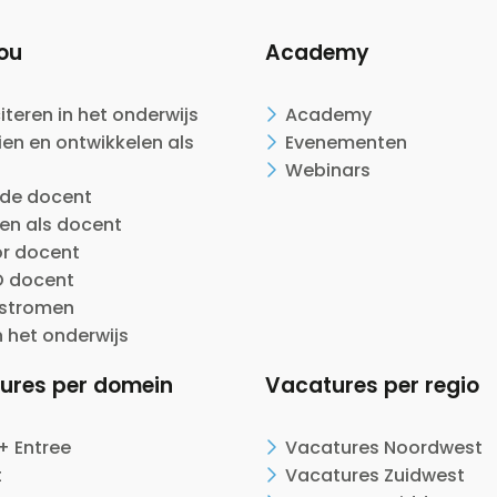
ou
Academy
citeren in het onderwijs
Academy
en en ontwikkelen als
Evenementen
Webinars
ide docent
en als docent
or docent
 docent
nstromen
n het onderwijs
ures per domein
Vacatures per regio
+ Entree
Vacatures Noordwest
t
Vacatures Zuidwest