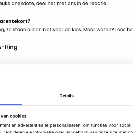
leuke anekdote, deel het met ons in de reactie!
rarentekort?
eg, ze staan alleen niet voor de klas. Meer weten? Lees he
A-Hing
Details
Deel
Deel
Deel
Deel
Deel
ht
Kopieer
 van cookies
op
op
op
via
via
url
Facebook
X
LinkedIn
e-
WhatsApp
ent en advertenties te personaliseren, om functies voor social
Lees
mail
. Ook delen we informatie over uw gebruik van onze site met on