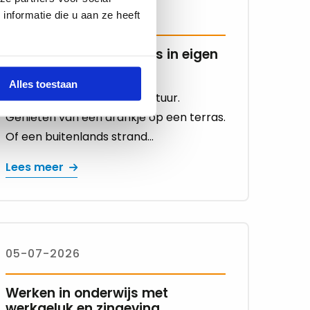
10-07-2026
nformatie die u aan ze heeft
Zomeractiviteit: 4 Uitjes in eigen
land
Alles toestaan
Gezellige uitstapjes in de natuur.
Genieten van een drankje op een terras.
Of een buitenlands strand...
Lees meer
05-07-2026
Werken in onderwijs met
werkgeluk en zingeving