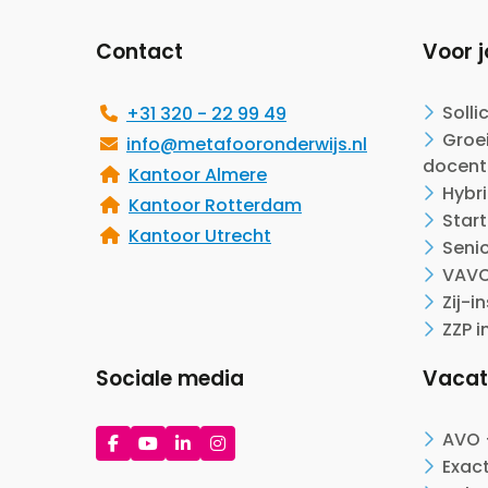
Contact
Voor j
Solli
+31 320 - 22 99 49
Groei
info@metafooronderwijs.nl
docent
Kantoor Almere
Hybr
Kantoor Rotterdam
Start
Kantoor Utrecht
Seni
VAVO
Zij-i
ZZP i
Sociale media
Vacat
Ga
Ga
Ga
Ga
AVO 
naar
naar
naar
naar
Exac