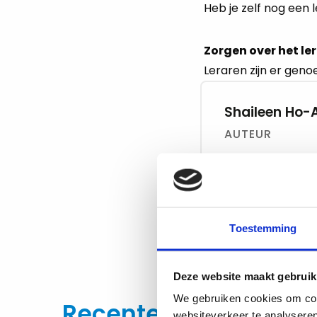
Heb je zelf nog een 
Zorgen over het le
Leraren zijn er geno
Shaileen Ho-
AUTEUR
Toestemming
Deel dit beric
Deze website maakt gebruik
We gebruiken cookies om cont
Recente artikelen
websiteverkeer te analyseren