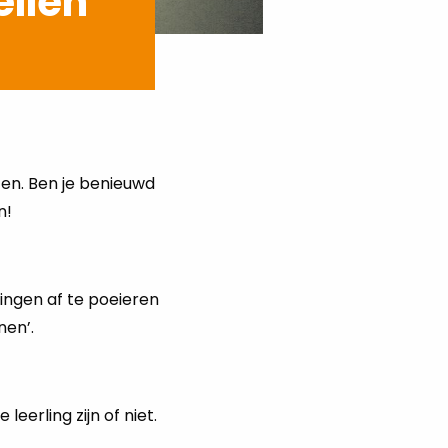
ellen
ten. Ben je benieuwd
n!
lingen af te poeieren
nen’.
leerling zijn of niet.