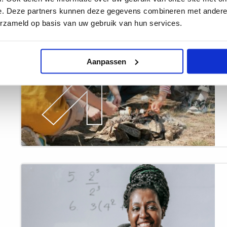
meer
e. Deze partners kunnen deze gegevens combineren met andere i
over
erzameld op basis van uw gebruik van hun services.
Zomeractiviteit:
4
Uitjes
Aanpassen
in
eigen
land
Lees
meer
over
Werken
in