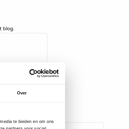
t blog.
Over
 media te bieden en om ons
ze partners voor social