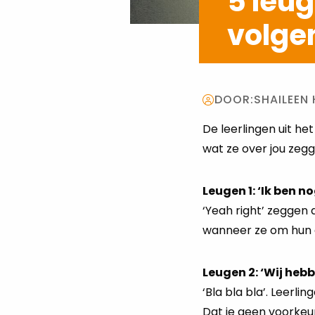
5 leug
volgen
DOOR:
SHAILEEN
De leerlingen uit h
wat ze over jou zegg
Leugen 1: ‘Ik ben n
‘Yeah right’ zeggen 
wanneer ze om hun ci
Leugen 2: ‘Wij heb
‘Bla bla bla’. Leerli
Dat je geen voorkeur