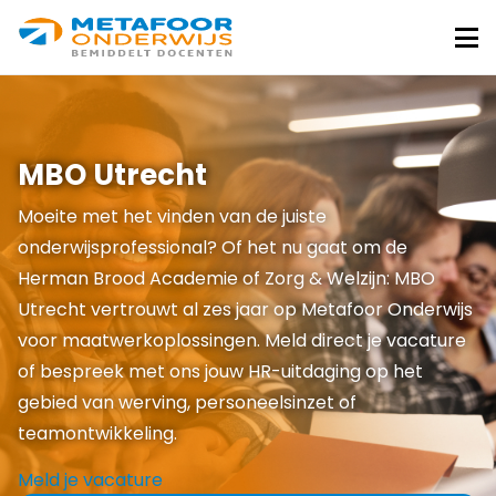
Metafoor
Onderwijs
Me
MBO Utrecht
Moeite met het vinden van de juiste
onderwijsprofessional? Of het nu gaat om de
Herman Brood Academie of Zorg & Welzijn: MBO
Utrecht vertrouwt al zes jaar op Metafoor Onderwijs
voor maatwerkoplossingen. Meld direct je vacature
of bespreek met ons jouw HR-uitdaging op het
gebied van werving, personeelsinzet of
teamontwikkeling.
Meld je vacature