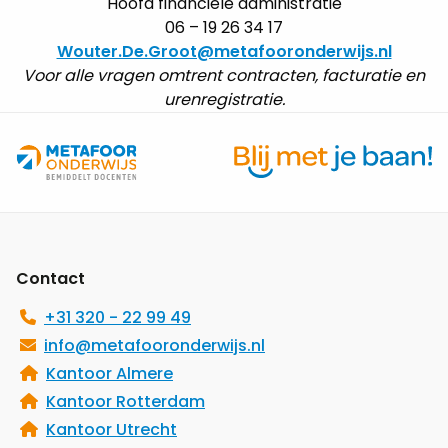
Hoofd financiële administratie
06 – 19 26 34 17
Wouter.De.Groot@metafooronderwijs.nl
Voor alle vragen omtrent contracten, facturatie en
urenregistratie.
Site
footer
Contact
+31 320 - 22 99 49
info@metafooronderwijs.nl
Kantoor Almere
Kantoor Rotterdam
Kantoor Utrecht