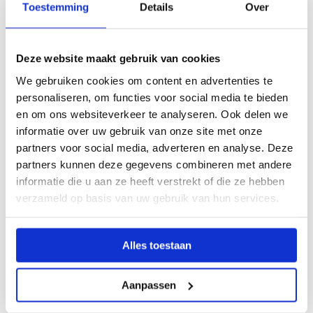
Toestemming
Details
Over
Deze website maakt gebruik van cookies
We gebruiken cookies om content en advertenties te
personaliseren, om functies voor social media te bieden
en om ons websiteverkeer te analyseren. Ook delen we
Vacature in je team bij MBO
informatie over uw gebruik van onze site met onze
Utrecht?
partners voor social media, adverteren en analyse. Deze
partners kunnen deze gegevens combineren met andere
informatie die u aan ze heeft verstrekt of die ze hebben
Meld je vacature direct bij ons aan. Samen vinden we
verzameld op basis van uw gebruik van hun services.
de juiste onderwijsprofessional. Geen gedoe, wél de
perfecte match!
Alles toestaan
Aanpassen