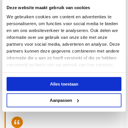
Deze website maakt gebruik van cookies
We gebruiken cookies om content en advertenties te
personaliseren, om functies voor social media te bieden
en om ons websiteverkeer te analyseren. Ook delen we
informatie over uw gebruik van onze site met onze
partners voor social media, adverteren en analyse. Deze
partners kunnen deze gegevens combineren met andere
informatie die u aan ze heeft verstrekt of die ze hebben
verzameld op basis van uw gebruik van hun services.
Heb je een vacature, zoek je versterking of wil
Alles toestaan
je sparren over strategische personeelsinzet?
Ahad denkt graag met je mee. Bel, app of mail:
Aanpassen
we staan voor je klaar.