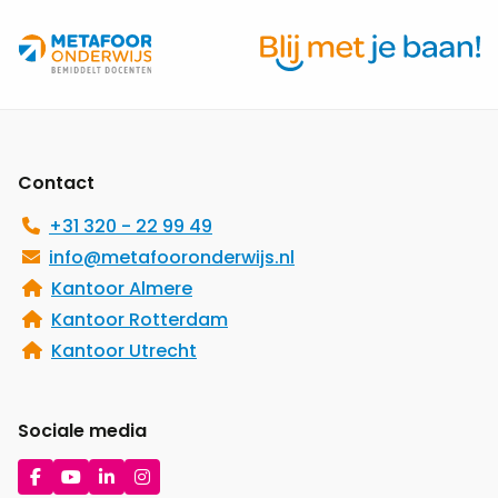
Site
footer
Contact
+31 320 - 22 99 49
info@metafooronderwijs.nl
Kantoor Almere
Kantoor Rotterdam
Kantoor Utrecht
Sociale media
Ga
Ga
Ga
Ga
naar
naar
naar
naar