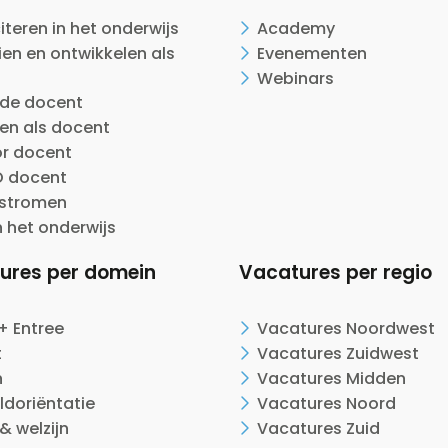
citeren in het onderwijs
Academy
en en ontwikkelen als
Evenementen
Webinars
ide docent
en als docent
or docent
 docent
nstromen
n het onderwijs
ures per domein
Vacatures per regio
+ Entree
Vacatures Noordwest
t
Vacatures Zuidwest
n
Vacatures Midden
ldoriëntatie
Vacatures Noord
& welzijn
Vacatures Zuid