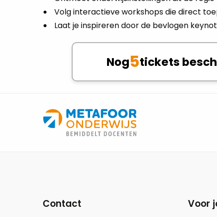
Volg interactieve workshops die direct toe
Laat je inspireren door de bevlogen keyn
5
Nog
tickets besc
Site
footer
Contact
Voor j