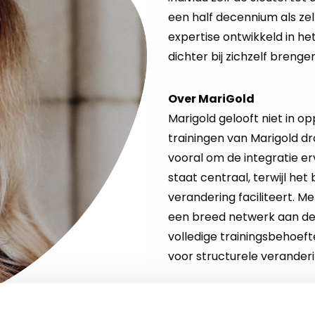
een half decennium als ze
expertise ontwikkeld in h
dichter bij zichzelf breng
Over MariGold
Marigold gelooft niet in o
trainingen van Marigold dr
vooral om de integratie erv
staat centraal, terwijl het
verandering faciliteert. Me
een breed netwerk aan des
volledige trainingsbehoeft
voor structurele veranderi