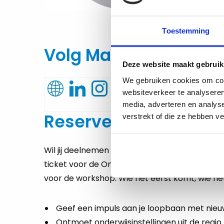
Toestemming
Volg Mariska op:
Deze website maakt gebruik
We gebruiken cookies om cont
websiteverkeer te analyseren
media, adverteren en analys
Reserveer nu jouw gra
verstrekt of die ze hebben v
Wil jij deelnemen aan deze workshop? Reserve
ticket voor de Onderwijs InspiratieDag! Je hoe
voor de workshop. Wie het eerst komt, wie he
Geef een impuls aan je loopbaan met nieu
Ontmoet onderwijsinstellingen uit de regio