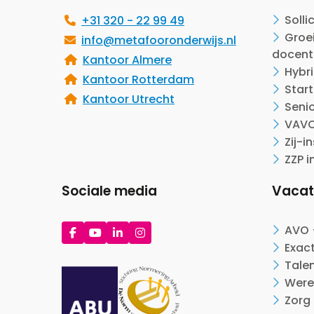
Solli
+31 320 - 22 99 49
Groei
info@metafooronderwijs.nl
docent
Kantoor Almere
Hybr
Kantoor Rotterdam
Start
Kantoor Utrecht
Seni
VAVO
Zij-i
ZZP i
Sociale media
Vacat
Ga
Ga
Ga
Ga
AVO 
naar
naar
naar
naar
Exac
Facebook
YouTube
LinkedIn
Instagram
Tale
Were
Zorg 