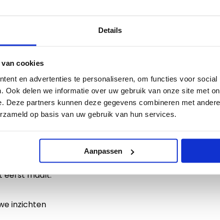
Details
 van cookies
ent en advertenties te personaliseren, om functies voor social
. Ook delen we informatie over uw gebruik van onze site met on
e. Deze partners kunnen deze gegevens combineren met andere i
tis ticket
erzameld op basis van uw gebruik van hun services.
er dan nu jouw gratis
Aanpassen
ft je niet aan te melden
t eerst maalt.
we inzichten