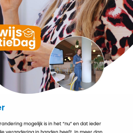
er
randering mogelijk is in het “nu” en dat ieder
t die verandering in handen heeft. In meer dan