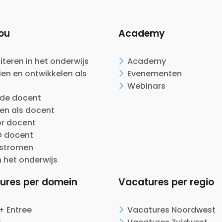
ou
Academy
citeren in het onderwijs
Academy
en en ontwikkelen als
Evenementen
Webinars
ide docent
en als docent
or docent
 docent
nstromen
n het onderwijs
ures per domein
Vacatures per regio
+ Entree
Vacatures Noordwest