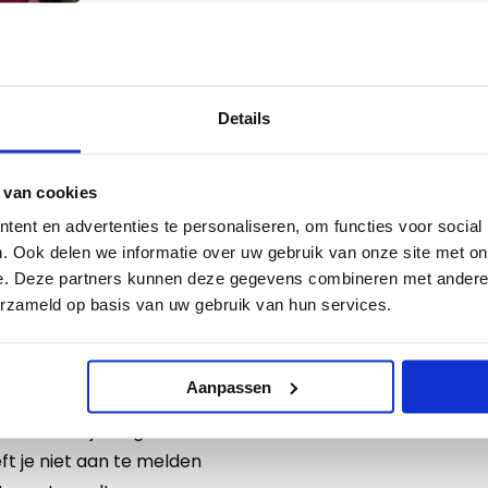
Haar missie? Onderwijs toe
ieder kind de kans krijgt om
niet betekent dat je minder
Details
 van cookies
ent en advertenties te personaliseren, om functies voor social
. Ook delen we informatie over uw gebruik van onze site met on
e. Deze partners kunnen deze gegevens combineren met andere i
erzameld op basis van uw gebruik van hun services.
tis ticket
Aanpassen
er dan nu jouw gratis
ft je niet aan te melden