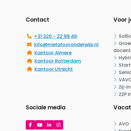
footer
Contact
Voor j
Solli
+31 320 - 22 99 49
Groei
info@metafooronderwijs.nl
docent
Kantoor Almere
Hybr
Kantoor Rotterdam
Start
Kantoor Utrecht
Seni
VAVO
Zij-i
ZZP i
Sociale media
Vacat
Ga
Ga
Ga
Ga
AVO 
naar
naar
naar
naar