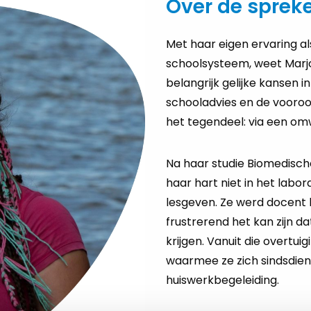
Over de sprek
Met haar eigen ervaring al
schoolsysteem, weet Marjo
belangrijk gelijke kansen i
schooladvies en de vooroo
het tegendeel: via een om
Na haar studie Biomedisc
haar hart niet in het labo
lesgeven. Ze werd docent 
frustrerend het kan zijn da
krijgen. Vanuit die overtuig
waarmee ze zich sindsdien 
huiswerkbegeleiding.