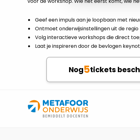
voor de workshop. Wie het eerst komt, wie he
Geef een impuls aan je loopbaan met nieu
Ontmoet onderwijsinstellingen uit de regio
Volg interactieve workshops die direct toe
Laat je inspireren door de bevlogen keyn
5
Nog
tickets besc
Site