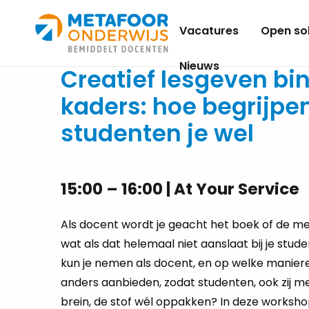
Metafoor
Vacatures
Open sol
Onderwijs
Nieuws
Creatief lesgeven bi
kaders: hoe begrijpe
studenten je wel
15:00 – 16:00 | At Your Service
Als docent wordt je geacht het boek of de m
wat als dat helemaal niet aanslaat bij je stu
kun je nemen als docent, en op welke manieren
anders aanbieden, zodat studenten, ook zij m
brein, de stof wél oppakken? In deze workshop 