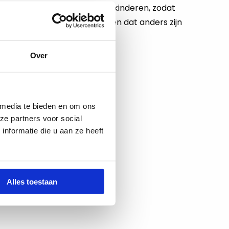
gankelijker maken voor álle kinderen, zodat
 te groeien. Marjolein laat zien dat anders zijn
 ver kunt komen – juist niet!
Over
 media te bieden en om ons
ze partners voor social
nformatie die u aan ze heeft
Alles toestaan