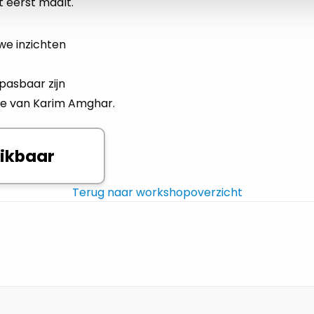
t eerst maalt.
we inzichten
pasbaar zijn
ote van Karim Amghar.
hikbaar
Terug naar workshopoverzicht