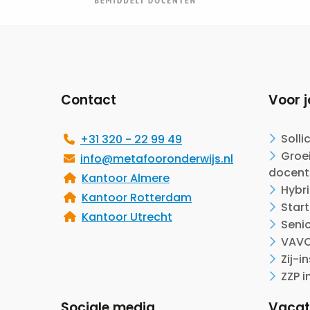
Site
footer
Contact
Voor j
Solli
+31 320 - 22 99 49
Groei
info@metafooronderwijs.nl
docent
Kantoor Almere
Hybr
Kantoor Rotterdam
Start
Kantoor Utrecht
Seni
VAVO
Zij-i
ZZP i
Sociale media
Vacat