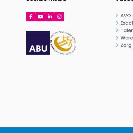
Ga
Ga
Ga
Ga
AVO 
naar
naar
naar
naar
Exac
Facebook
YouTube
LinkedIn
Instagram
Tale
Were
Zorg 