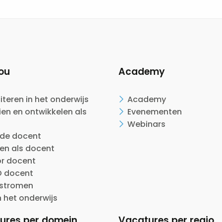
ou
Academy
citeren in het onderwijs
Academy
en en ontwikkelen als
Evenementen
Webinars
ide docent
en als docent
or docent
 docent
nstromen
n het onderwijs
ures per domein
Vacatures per regio