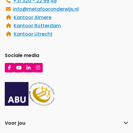
+31 320 - 22 99 49
info@metafooronderwijs.nl
Kantoor Almere
Kantoor Rotterdam
Kantoor Utrecht
Sociale media
Ga
Ga
Ga
Ga
naar
naar
naar
naar
Facebook
YouTube
LinkedIn
Instagram
Voor jou