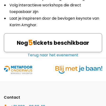
Volg interactieve workshops die direct
toepasbaar zijn
Laat je inspireren door de bevlogen keynote van
Karim Amghar.
5
Nog
tickets beschikbaar
Terug naar het evenement
Site
footer
Contact