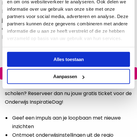
en om ons websiteverkeer te analyseren. Ook delen we
Bij Zadkine maken medewerkers het verschil. Of ze nu
informatie over uw gebruik van onze site met onze
lesgeven, ondersteunen of innoveren: samen helpen zij
partners voor social media, adverteren en analyse. Deze
jongeren én Rotterdam vooruit. Met 17.000 studenten
partners kunnen deze gegevens combineren met andere
en 150 opleidingen bouwt Zadkine aan een plek vol
informatie die u aan ze heeft verstrekt of die ze hebben
kansen, groei en toekomst.
verzameld op basis van uw gebruik van hun services.
Alles toestaan
Reserveer nu jouw gratis ticket
Aanpassen
Wil jij laagdrempelig in contact komen met deze
scholen? Reserveer dan nu jouw gratis ticket voor de
Onderwijs InspiratieDag!
Geef een impuls aan je loopbaan met nieuwe
inzichten
Ontmoet onderwijsinstellingen uit de regio