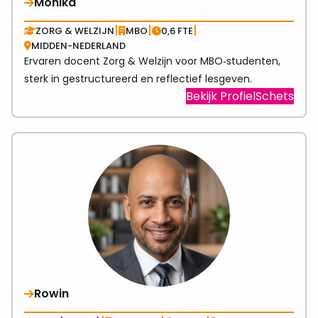
Monika
|
|
|
ZORG & WELZIJN
MBO
0,6 FTE
MIDDEN-NEDERLAND
Ervaren docent Zorg & Welzijn voor MBO‑studenten,
sterk in gestructureerd en reflectief lesgeven.
Visit
Bekijk ProfielSchets
link
abo
Mon
Rowin