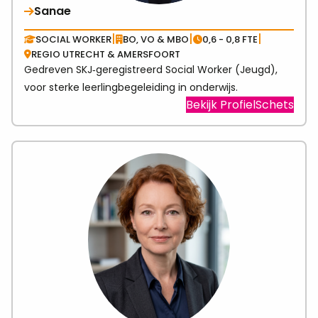
Sanae
|
|
|
SOCIAL WORKER
BO, VO & MBO
0,6 - 0,8 FTE
REGIO UTRECHT & AMERSFOORT
Gedreven SKJ‑geregistreerd Social Worker (Jeugd),
voor sterke leerlingbegeleiding in onderwijs.
Visit
Bekijk ProfielSchets
link
abo
San