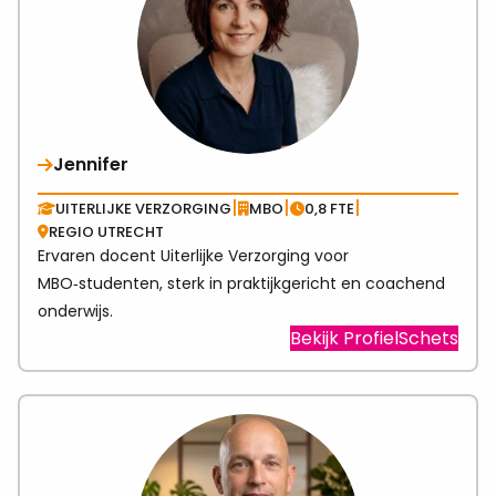
Jennifer
|
|
|
UITERLIJKE VERZORGING
MBO
0,8 FTE
REGIO UTRECHT
Ervaren docent Uiterlijke Verzorging voor
MBO‑studenten, sterk in praktijkgericht en coachend
onderwijs.
Visit
Bekijk ProfielSchets
link
abo
Jenn