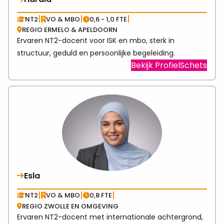
|
|
|
NT2
VO & MBO
0,6 - 1,0 FTE
REGIO ERMELO & APELDOORN
Ervaren NT2-docent voor ISK en mbo, sterk in
structuur, geduld en persoonlijke begeleiding.
Visit
Bekijk ProfielSchets
link
abo
Hara
Esla
|
|
|
NT2
VO & MBO
0,8 FTE
REGIO ZWOLLE EN OMGEVING
Ervaren NT2-docent met internationale achtergrond,