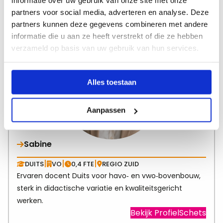
informatie over uw gebruik van onze site met onze
Visit
Bekijk ProfielSchets
partners voor social media, adverteren en analyse. Deze
link
partners kunnen deze gegevens combineren met andere
abo
informatie die u aan ze heeft verstrekt of die ze hebben
Eelc
verzameld op basis van uw gebruik van hun services.
Alles toestaan
Aanpassen
Sabine
|
|
|
DUITS
VO
0,4 FTE
REGIO ZUID
Ervaren docent Duits voor havo‑ en vwo‑bovenbouw,
sterk in didactische variatie en kwaliteitsgericht
werken.
Visit
Bekijk ProfielSchets