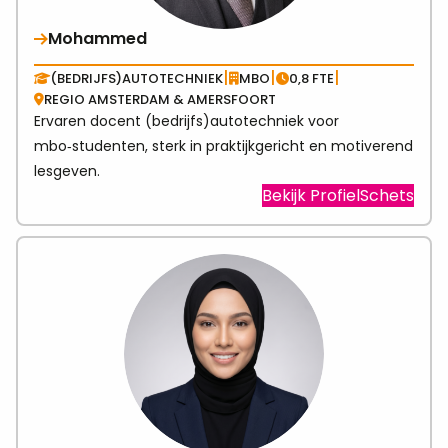
Mohammed
|
|
|
(BEDRIJFS)AUTOTECHNIEK
MBO
0,8 FTE
REGIO AMSTERDAM & AMERSFOORT
Ervaren docent (bedrijfs)autotechniek voor
mbo‑studenten, sterk in praktijkgericht en motiverend
lesgeven.
Visit
Bekijk ProfielSchets
link
abo
Mo