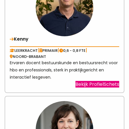
Kenny
|
|
|
LEERKRACHT
PRIMAIR
0,6 - 0,8 FTE
NOORD-BRABANT
Ervaren docent bestuurskunde en bestuursrecht voor
hbo en professionals, sterk in praktijkgericht en
interactief lesgeven.
Visit
Bekijk ProfielSchets
link
abo
Ken