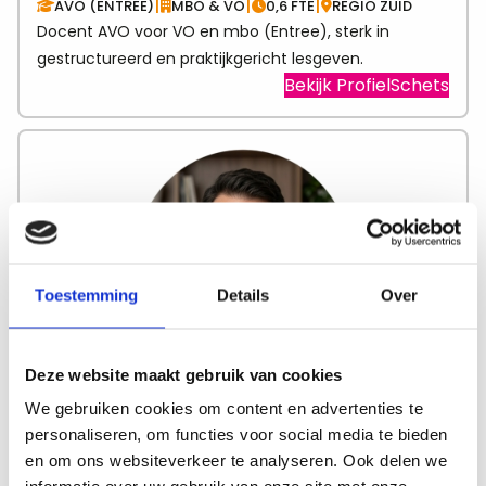
|
|
|
AVO (ENTREE)
MBO & VO
0,6 FTE
REGIO ZUID
Docent AVO voor VO en mbo (Entree), sterk in
gestructureerd en praktijkgericht lesgeven.
Visit
Bekijk ProfielSchets
link
abo
Row
Toestemming
Details
Over
Eelco
Deze website maakt gebruik van cookies
We gebruiken cookies om content en advertenties te
|
|
|
AVO
VO
1,0 FTE
REGIO ZUID
personaliseren, om functies voor social media te bieden
Ervaren AVO‑docent voor vmbo, praktijkgericht en
en om ons websiteverkeer te analyseren. Ook delen we
toegankelijk voor leerlingen.