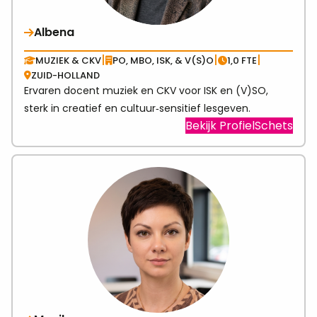
Albena
|
|
|
MUZIEK & CKV
PO, MBO, ISK, & V(S)O
1,0 FTE
ZUID-HOLLAND
Ervaren docent muziek en CKV voor ISK en (V)SO,
sterk in creatief en cultuur‑sensitief lesgeven.
Visit
Bekijk ProfielSchets
link
abo
Alb