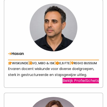
abo
Albe
×
✉ Nieuwsbrief
Abonneer je op onze nieuwsbrief en
Hasan
ontvang elke twee weken:
✓
Passende vacatures
|
|
|
WISKUNDE
VO, MBO & ISK
0,6 FTE
REGIO BUSSUM
✓
Toegang tot webinars
Ervaren docent wiskunde voor diverse doelgroepen,
✓
Blogs en onderwijsnieuws
sterk in gestructureerde en stapsgewijze uitleg.
Visit
Bekijk ProfielSchets
✓
Regelmatig leuke winacties
link
abo
E-mailadres
(Vereist)
Has