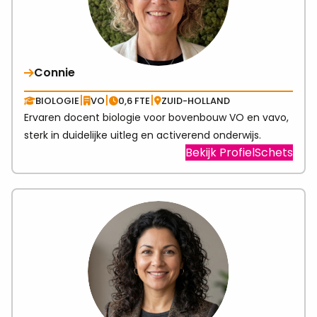
Connie
|
|
|
BIOLOGIE
VO
0,6 FTE
ZUID-HOLLAND
Ervaren docent biologie voor bovenbouw VO en vavo,
sterk in duidelijke uitleg en activerend onderwijs.
Visit
Bekijk ProfielSchets
link
abo
Con