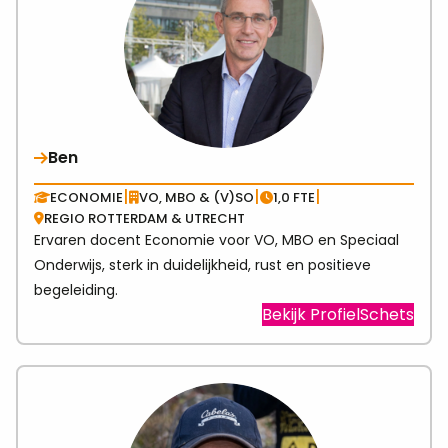
Ben
|
|
|
ECONOMIE
VO, MBO & (V)SO
1,0 FTE
REGIO ROTTERDAM & UTRECHT
Ervaren docent Economie voor VO, MBO en Speciaal
Onderwijs, sterk in duidelijkheid, rust en positieve
begeleiding.
Visit
Bekijk ProfielSchets
link
abo
Ben