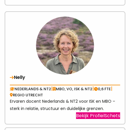
link
abo
Ger
Jan
Nelly
|
|
|
NEDERLANDS & NT2
MBO, VO, ISK & NT2
0,6 FTE
REGIO UTRECHT
Ervaren docent Nederlands & NT2 voor ISK en MBO –
sterk in relatie, structuur en duidelijke grenzen.
Visit
Bekijk ProfielSchets
link
abo