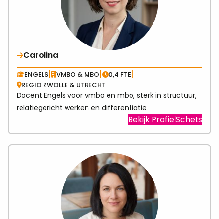
Carolina
|
|
|
ENGELS
VMBO & MBO
0,4 FTE
REGIO ZWOLLE & UTRECHT
Docent Engels voor vmbo en mbo, sterk in structuur,
relatiegericht werken en differentiatie
Visit
Bekijk ProfielSchets
link
abo
Caro