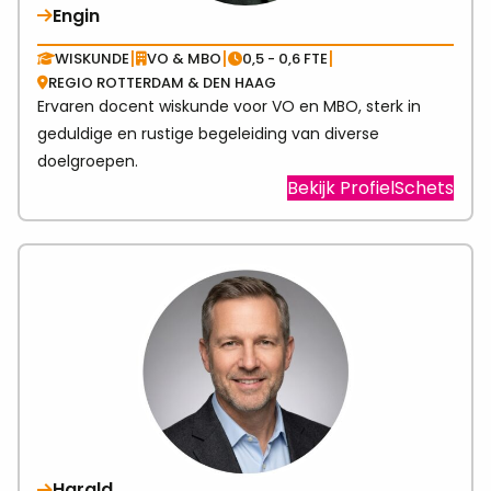
Engin
|
|
|
WISKUNDE
VO & MBO
0,5 - 0,6 FTE
REGIO ROTTERDAM & DEN HAAG
Ervaren docent wiskunde voor VO en MBO, sterk in
geduldige en rustige begeleiding van diverse
doelgroepen.
Visit
Bekijk ProfielSchets
link
abo
Engi
Harald