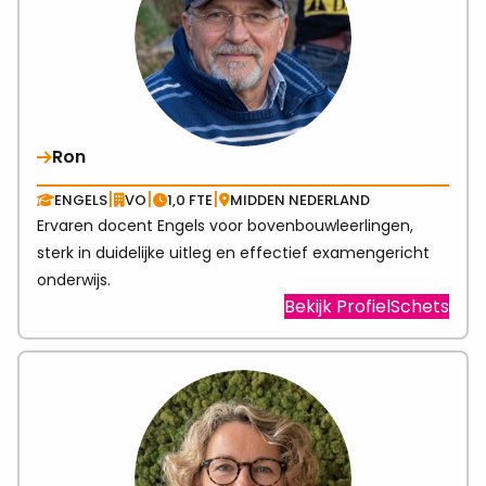
Ron
|
|
|
ENGELS
VO
1,0 FTE
MIDDEN NEDERLAND
Ervaren docent Engels voor bovenbouwleerlingen,
sterk in duidelijke uitleg en effectief examengericht
onderwijs.
Visit
Bekijk ProfielSchets
link
abo
Ron