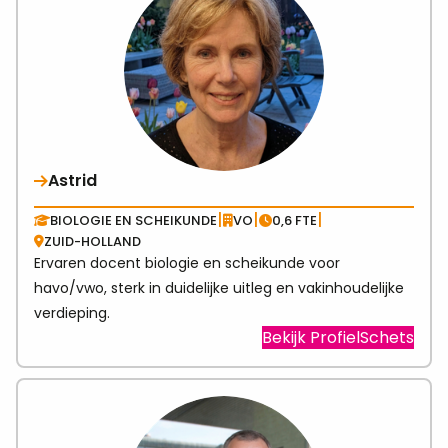
Astrid
|
|
|
BIOLOGIE EN SCHEIKUNDE
VO
0,6 FTE
ZUID-HOLLAND
Ervaren docent biologie en scheikunde voor
havo/vwo, sterk in duidelijke uitleg en vakinhoudelijke
verdieping.
Visit
Bekijk ProfielSchets
link
abo
Astr