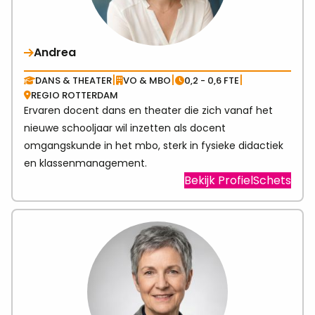
Andrea
|
|
|
DANS & THEATER
VO & MBO
0,2 - 0,6 FTE
REGIO ROTTERDAM
Ervaren docent dans en theater die zich vanaf het
nieuwe schooljaar wil inzetten als docent
omgangskunde in het mbo, sterk in fysieke didactiek
en klassenmanagement.
Visit
Bekijk ProfielSchets
link
abo
And