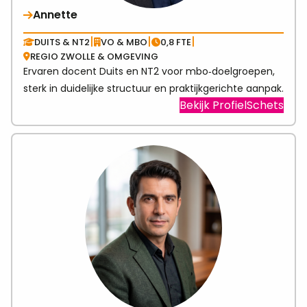
Annette
|
|
|
DUITS & NT2
VO & MBO
0,8 FTE
REGIO ZWOLLE & OMGEVING
Ervaren docent Duits en NT2 voor mbo‑doelgroepen,
sterk in duidelijke structuur en praktijkgerichte aanpak.
Visit
Bekijk ProfielSchets
link
abo
Ann