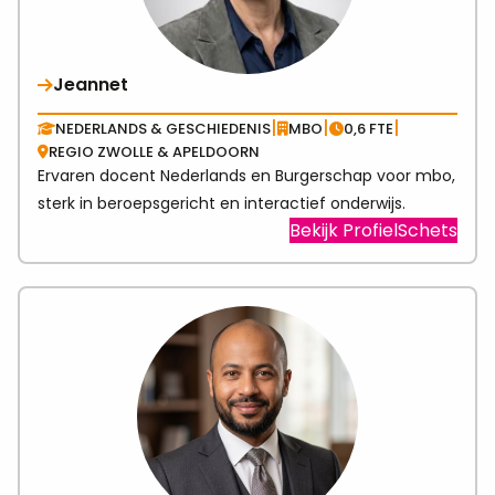
Jeannet
|
|
|
NEDERLANDS & GESCHIEDENIS
MBO
0,6 FTE
REGIO ZWOLLE & APELDOORN
Ervaren docent Nederlands en Burgerschap voor mbo,
sterk in beroepsgericht en interactief onderwijs.
Visit
Bekijk ProfielSchets
link
abo
Jea