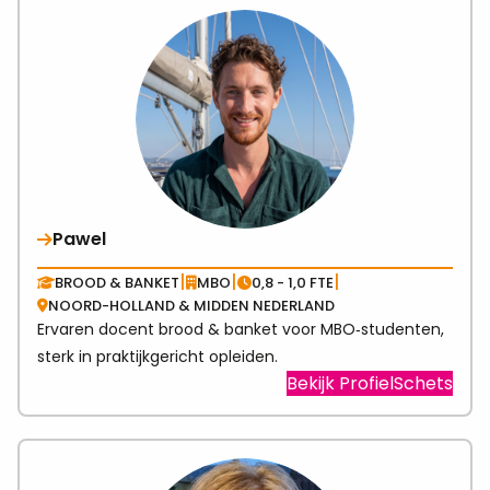
Nell
Pawel
|
|
|
BROOD & BANKET
MBO
0,8 - 1,0 FTE
NOORD-HOLLAND & MIDDEN NEDERLAND
Ervaren docent brood & banket voor MBO‑studenten,
sterk in praktijkgericht opleiden.
Visit
Bekijk ProfielSchets
link
abo
Paw