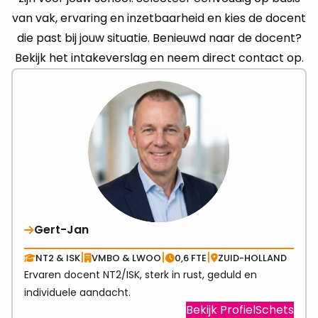
van vak, ervaring en inzetbaarheid en kies de docent
die past bij jouw situatie. Benieuwd naar de docent?
Bekijk het intakeverslag en neem direct contact op.
Gert-Jan
|
|
|
NT2 & ISK
VMBO & LWOO
0,6 FTE
ZUID-HOLLAND
Ervaren docent NT2/ISK, sterk in rust, geduld en
individuele aandacht.
Visit
Bekijk ProfielSchets