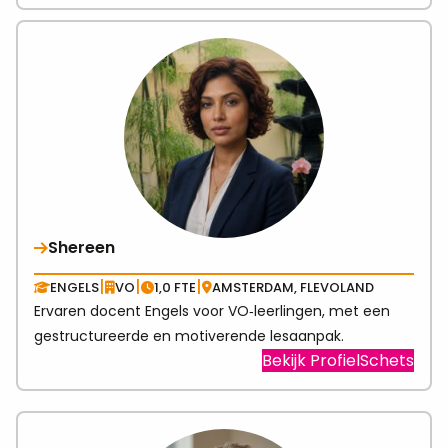
link
abo
Sab
Shereen
|
|
|
ENGELS
VO
1,0 FTE
AMSTERDAM, FLEVOLAND
Ervaren docent Engels voor VO‑leerlingen, met een
gestructureerde en motiverende lesaanpak.
Visit
Bekijk ProfielSchets
link
abo
She