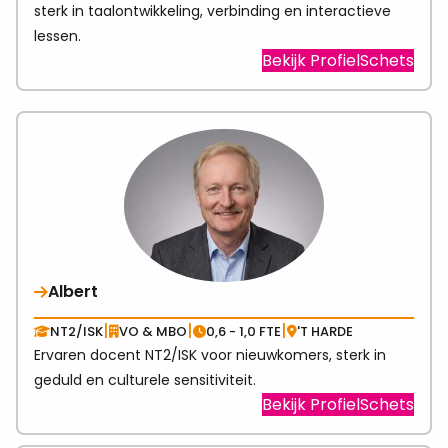
sterk in taalontwikkeling, verbinding en interactieve
lessen.
Visit
Bekijk ProfielSchets
link
abo
Esla
Albert
|
|
|
NT2/ISK
VO & MBO
0,6 - 1,0 FTE
'T HARDE
Ervaren docent NT2/ISK voor nieuwkomers, sterk in
geduld en culturele sensitiviteit.
Visit
Bekijk ProfielSchets
link