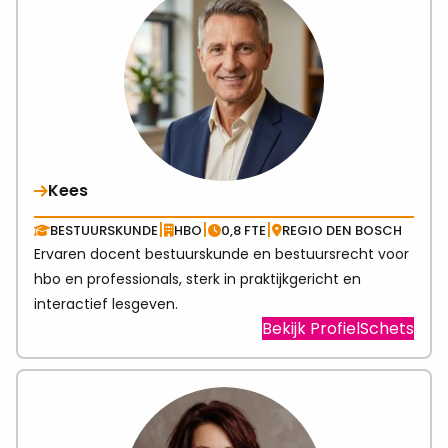
Kees
|
|
|
BESTUURSKUNDE
HBO
0,8 FTE
REGIO DEN BOSCH
Ervaren docent bestuurskunde en bestuursrecht voor
hbo en professionals, sterk in praktijkgericht en
interactief lesgeven.
Visit
Bekijk ProfielSchets
link
abo
Kee