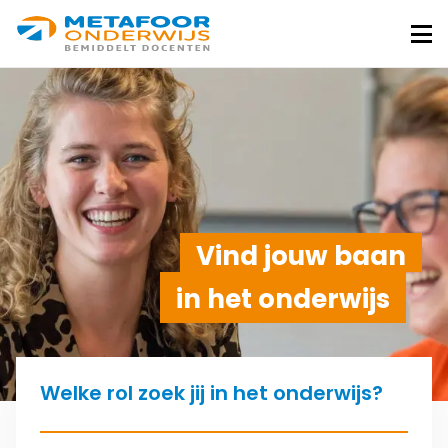
Metafoor
Onderwijs
Me
Vind jouw baan
in het onderwijs
Welke rol zoek jij in het onderwijs?