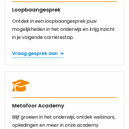
gesprek
Loopbaangesprek
aan
Ontdek in een loopbaangesprek jouw
mogelijkheden in het onderwijs en krijg inzicht
in je volgende carrièrestap.
Vraag gesprek aan
Lees
meer
over
Ga
naar
Metafoor Academy
academy
Blijf groeien in het onderwijs, ontdek webinars,
opleidingen en meer in onze academy.