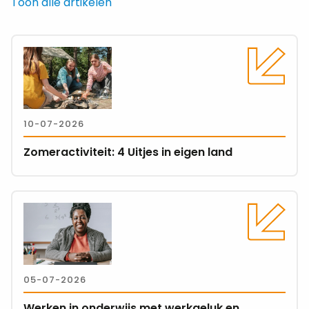
Toon alle artikelen
Lees
meer
over
Zomeractiviteit:
4
10-07-2026
Uitjes
in
Zomeractiviteit: 4 Uitjes in eigen land
eigen
land
Lees
meer
over
Werken
in
05-07-2026
onderwijs
met
Werken in onderwijs met werkgeluk en