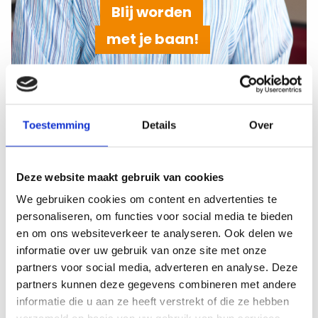
Blij worden
met je baan!
Aan de slag via Metafoor
Toestemming
Details
Over
Onderwijs
Weet jij precies waar je aan toe bent in je
Deze website maakt gebruik van cookies
onderwijsloopbaan? Bij Metafoor Onderwijs krijg je
We gebruiken cookies om content en advertenties te
persoonlijke begeleiding, goede matches met
personaliseren, om functies voor social media te bieden
werkgevers en aandacht voor jouw ontwikkeling,
en om ons websiteverkeer te analyseren. Ook delen we
zodat je groeit naar meer werkgeluk. Wij helpen je
informatie over uw gebruik van onze site met onze
partners voor social media, adverteren en analyse. Deze
aan een baan of opdracht waar je écht blij van
partners kunnen deze gegevens combineren met andere
wordt.
informatie die u aan ze heeft verstrekt of die ze hebben