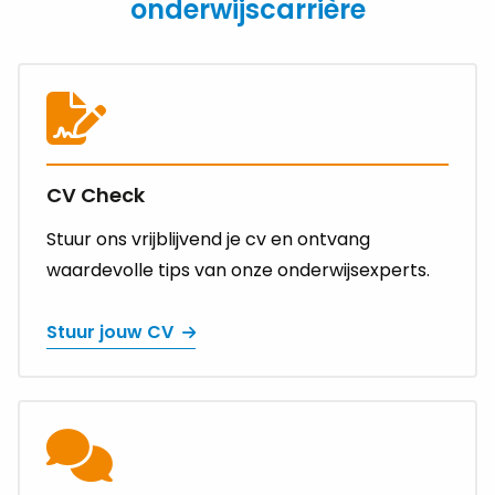
onderwijscarrière
Lees
meer
over
Stuur
jouw
CV Check
CV
Stuur ons vrijblijvend je cv en ontvang
waardevolle tips van onze onderwijsexperts.
Stuur jouw CV
Lees
meer
over
Vraag