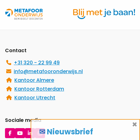
Site
footer
Contact
+31 320 - 22 99 49
info@metafooronderwijs.nl
Kantoor Almere
Kantoor Rotterdam
Kantoor Utrecht
Sociale media
×
✉ Nieuwsbrief
Ga
Ga
Ga
Ga
naar
naar
naar
naar