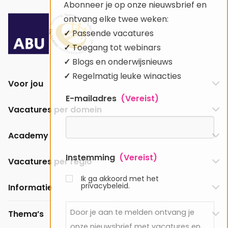
Abonneer je op onze nieuwsbrief en
Facebook
YouTube
LinkedIn
Instagram
ontvang elke twee weken:
✓
Passende vacatures
✓
Toegang tot webinars
✓
Blogs en onderwijsnieuws
✓
Regelmatig leuke winacties
Voor jou
E-mailadres
(Vereist)
Vacatures per domein
Academy
Instemming
(Vereist)
Vacatures per regio
Ik ga akkoord met het
privacybeleid.
Informatie
Door je aan te melden ontvang je
Thema’s
onze nieuwsbrief met vacatures en