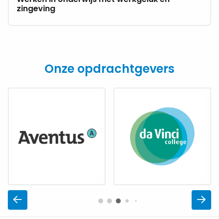
werkgeluk
zingeving
en
zingeving
Onze opdrachtgevers